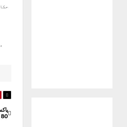
حکام
در
80 لاکھ ڈالر کا اضافہ