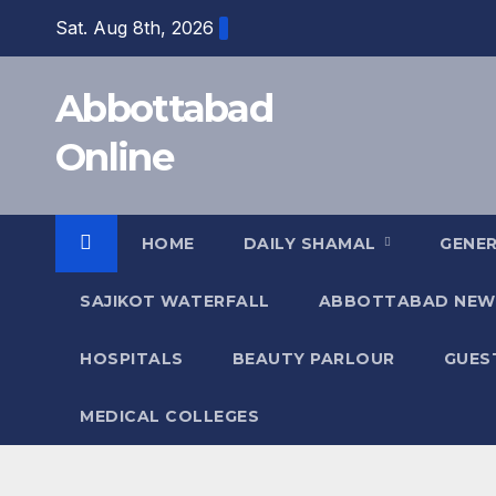
Skip
Sat. Aug 8th, 2026
to
content
Abbottabad
Online
HOME
DAILY SHAMAL
GENE
SAJIKOT WATERFALL
ABBOTTABAD NEW
HOSPITALS
BEAUTY PARLOUR
GUES
MEDICAL COLLEGES