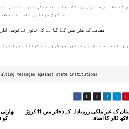
 کے مطابق خاتون پرپاک بھارت کشیدگی میں ریاستی ادار
خاتون سرکاری افسر کے خلاف 
مقدمے کے متن میں کہا گیا ہے کہ خاتون نے قومی اد
ج مقدمے کے مطابق خاتون کو لاہور سے گرفتار کیا گیا 
sulting messages against state institutions
پاکستان کے غیر ملکی زرمبادلہ کے ذخائر میں 11 کروڑ
بھارتی