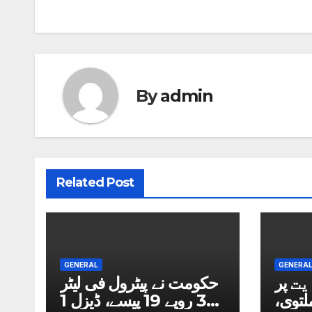
By
admin
Related Post
GENERAL
GENERA
ت پر
حکومت نے پیٹرول فی لیٹر
ڈی کیٹ 2026 ملتوی،
3 روپے 19 پیسے، ڈیزل 1