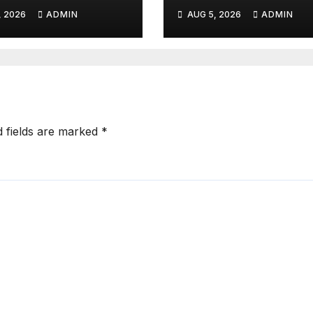
اتفاق
داخلہ ٹیسٹ کب ہ
, 2026
ADMIN
AUG 5, 2026
ADMIN
تاریخ سامنے
d fields are marked
*