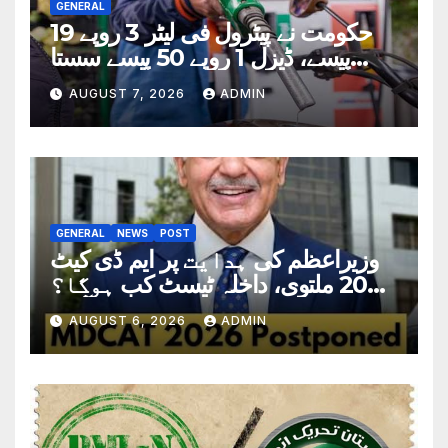
GENERAL
حکومت نے پیٹرول فی لیٹر 3 روپے 19
پیسے، ڈیزل 1 روپے 50 پیسے سستا
کردیا
AUGUST 7, 2026
ADMIN
GENERAL
NEWS
POST
وزیراعظم کی ہدایت پر ایم ڈی کیٹ
2026 ملتوی، داخلہ ٹیسٹ کب ہوگا؟
تاریخ سامنے آگئی
AUGUST 6, 2026
ADMIN