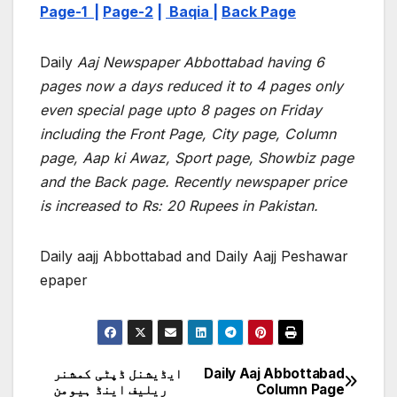
Page-1
|
Page-2
|
Baqia |
Back Page
Daily
Aaj Newspaper Abbottabad having 6
pages now a days reduced it to 4 pages only
even special page upto 8 pages on Friday
including the Front Page, City page, Column
page, Aap ki Awaz, Sport page, Showbiz page
and the Back page. Recently newspaper price
is increased to Rs: 20 Rupees in Pakistan.
Daily aajj Abbottabad and Daily Aajj Peshawar
epaper
ایڈیشنل ڈپٹی کمشنر
Daily Aaj Abbottabad
Post
ریلیف اینڈ ہیومن
Column Page