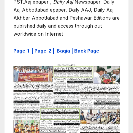
PST.Aaj epaper ,
Daily Aaj
Newspaper, Daily
Aaj Abbottabad epaper, Daily AAJ, Daily Aaj
Akhbar Abbottabad and Peshawar Editions are
published daily and access through out
worldwide on Internet
Page-1
|
Page-2
|
Baqia |
Back Page