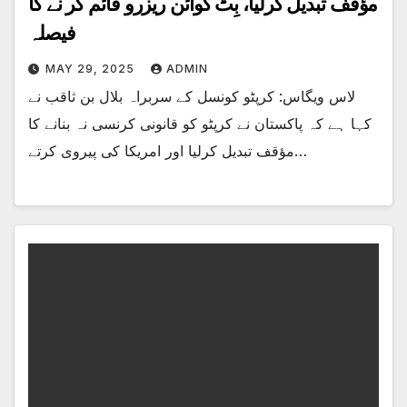
مؤقف تبدیل کرلیا، بِٹ کوائن ریزرو قائم کر نے کا
فیصلہ
MAY 29, 2025
ADMIN
لاس ویگاس: کرپٹو کونسل کے سربراہ بلال بن ثاقب نے
کہا ہے کہ پاکستان نے کرپٹو کو قانونی کرنسی نہ بنانے کا
مؤقف تبدیل کرلیا اور امریکا کی پیروی کرتے…