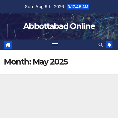
Skip
Sun. Aug 9th, 2026
3:17:49 AM
to
content
Abbottabad Online
Month:
May 2025