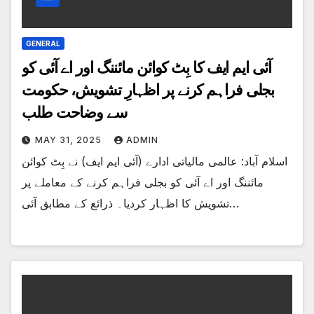
GENERAL
آئی ایم ایف کا بِٹ کوائن مائننگ اور اے آئی کو
بجلی فراہم کرنے پر اظہارِ تشویش، حکومت
سے وضاحت طلب
MAY 31, 2025
ADMIN
اسلام آباد: عالمی مالیاتی ادارے (آئی ایم ایف) نے بِٹ کوائن
مائننگ اور اے آئی کو بجلی فراہم کرنے کے معاملے پر
تشویش کا اظہار کردیا۔ ذرائع کے مطابق آئی…