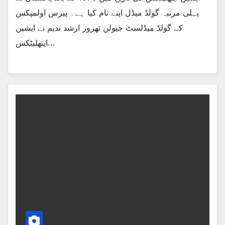
پہلی مرتبہ گولڈ میڈل اپنے نام کیا ہے۔ پیرس اولمپکس
کے گولڈ میڈلسٹ جیولن تھرور ارشد ندیم نے ایشین
ایتھلیٹکس…