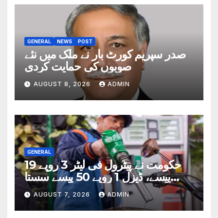
GENERAL
NEWS
POST
صدر سپریم کورٹ بار نے ملک میں نئے
صوبوں کی حمایت کردی
AUGUST 8, 2026
ADMIN
GENERAL
حکومت نے پیٹرول فی لیٹر 3 روپے 19
پیسے، ڈیزل 1 روپے 50 پیسے سستا
کردیا
AUGUST 7, 2026
ADMIN