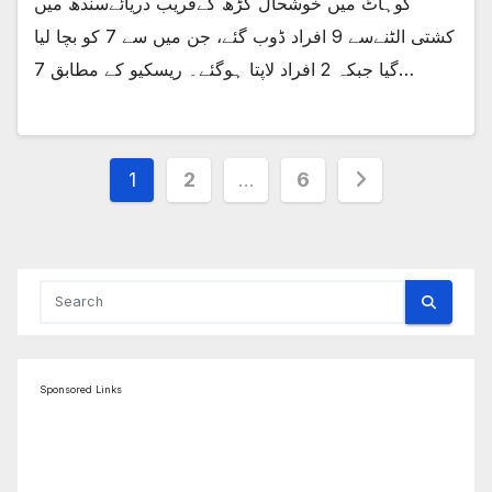
کوہاٹ میں خوشحال گڑھ کےقریب دریائےسندھ میں
کشتی الٹنےسے 9 افراد ڈوب گئے، جن میں سے 7 کو بچا لیا
گیا جبکہ 2 افراد لاپتا ہوگئے۔ ریسکیو کے مطابق 7…
Posts
1
2
…
6
pagination
Sponsored Links