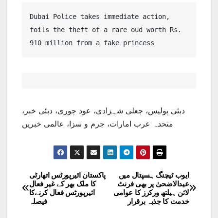
Dubai Police takes immediate action, 
foils the theft of a rare oud worth Rs. 
910 million from a fake princess
دبئی پولیس، جعلی شہزادی، عود چوری، دبئی خبر،
متحدہ عرب امارات، جرم و سزا، عالمی خبریں
ایوب ٹیچنگ ہسپتال میں
پاکستان ائیرپورٹس اتھارٹی
Post
عیدالاضحیٰ پر بھی فرنٹ
کا ملک بھر کے غیر فعال
لائن ہیلتھ ورکرز کا عوامی
ائیرپورٹس فعال کرنےکا
navigation
خدمت کا جذبہ برقرار
فیصلہ