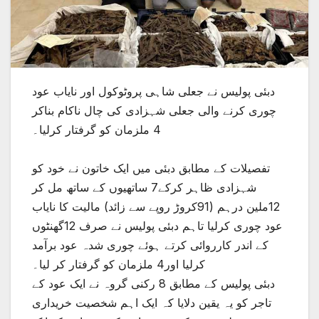
دبئی پولیس نے جعلی شاہی پروٹوکول اور نایاب عود
چوری کرنے والی جعلی شہزادی کی چال ناکام بناکر
4 ملزمان کو گرفتار کرلیا۔
تفصیلات کے مطابق دبئی میں ایک خاتون نے خود کو
شہزادی ظاہر کرکے7 ساتھیوں کے ساتھ مل کر
12ملین درہم (91کروڑ روپے سے زائد) مالیت کا نایاب
عود چوری کرلیا تاہم دبئی پولیس نے صرف 12گھنٹوں
کے اندر کارروائی کرتے ہوئے چوری شدہ عود برآمد
کرلیا اور4 ملزمان کو گرفتار کر لیا۔
دبئی پولیس کے مطابق 8 رکنی گروہ نے ایک عود کے
تاجر کو یہ یقین دلایا کہ ایک اہم شخصیت خریداری