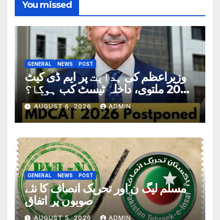
You missed
GENERAL
NEWS
POST
وزیراعظم کی ہدایت پر ایم ڈی کیٹ
2026 ملتوی، داخلہ ٹیسٹ کب ہوگا؟
تاریخ سامنے آگئی
AUGUST 6, 2026
ADMIN
GENERAL
NEWS
POST
مسلم لیگ ن اور تحریک انصاف کا نئے
صوبوں پر اتفاق
AUGUST 5, 2026
ADMIN