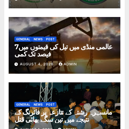
GENERAL
NEWS
POST
عالمی منڈی میں تیل کی قیمتوں میں7
فیصد تک کمی
AUGUST 4, 2026
ADMIN
GENERAL
NEWS
POST
مانسہرہ رشتہ کے تنازعہ پر فائرنگ کے
نتیجے میں تین سگے بھائی قتل