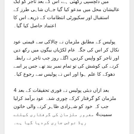
میں دلچسپی رکھتی ہے، اس کے بعد تاجر کو ایک
عالیشان محل میں مدعو کیا گیا جہاں شاہی طرز کے
استقبال اور سکیورٹی انتظامات کے ذریعے اس کا
اعتماد حاصل کیا گیا۔
پولیس کے مطابق ملزمان نے چالاکی سے قیمتی عود
نکال کر اس کی جگہ عام لکڑیاں بیگوں میں رکھ دیں
اور تاجر کو واپس کردیں، اگلے روز جب تاجر نے رابطہ
کرنے کی کوشش کی تو تمام نمبر بند تھے جس پر اسے
دھوکے کا علم ہوا اور اس نے پولیس سے رجوع کیا۔
بعد ازاں دبئی پولیس نے فوری تحقیقات کے بعد 4
ملزمان کو گرفتار کرکے چوری شدہ عود برآمد کرلیا
جب کہ خود کو شہزادی ظاہر کرنے والی خاتون
سمیت4 مفرور ملزمان کی گرفتاری کیلئے
ریڈ نوٹس جاری کردیا گیا ہے۔