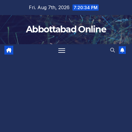
Skip
Fri. Aug 7th, 2026
7:20:35 PM
to
content
Abbottabad Online