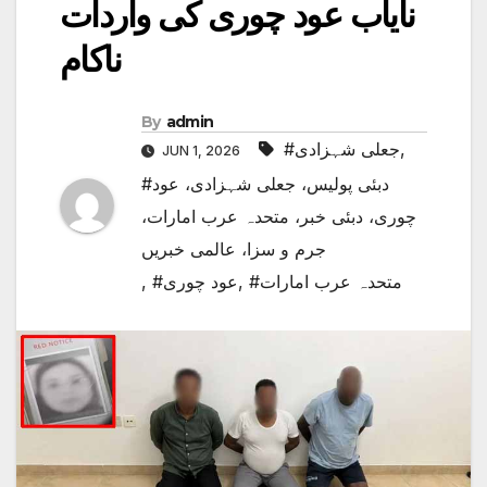
نایاب عود چوری کی واردات
ناکام
By
admin
,
#جعلی شہزادی
JUN 1, 2026
#دبئی پولیس، جعلی شہزادی، عود
چوری، دبئی خبر، متحدہ عرب امارات،
جرم و سزا، عالمی خبریں
#متحدہ عرب امارات
,
#عود چوری
,