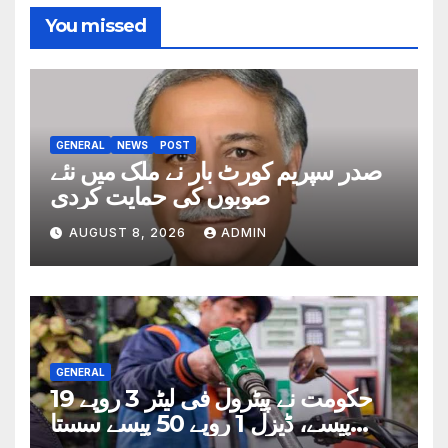
You missed
GENERAL
NEWS
POST
صدر سپریم کورٹ بار نے ملک میں نئے
صوبوں کی حمایت کردی
AUGUST 8, 2026
ADMIN
GENERAL
حکومت نے پیٹرول فی لیٹر 3 روپے 19
پیسے، ڈیزل 1 روپے 50 پیسے سستا