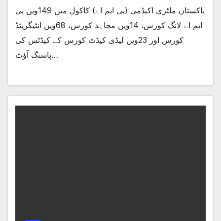
پاکستان ملٹری اکیڈمی (پی ایم اے) کاکول میں 149ویں پی
ایم اے لانگ کورس، 14ویں مجاہد کورس، 68ویں انٹیگریٹڈ
کورس اور 23ویں لیڈی کیڈٹ کورس کے کیڈٹس کی
پاسنگ آؤٹ…