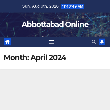
Skip
Sun. Aug 9th, 2026
11:46:49 AM
to
content
Abbottabad Online
Month:
April 2024