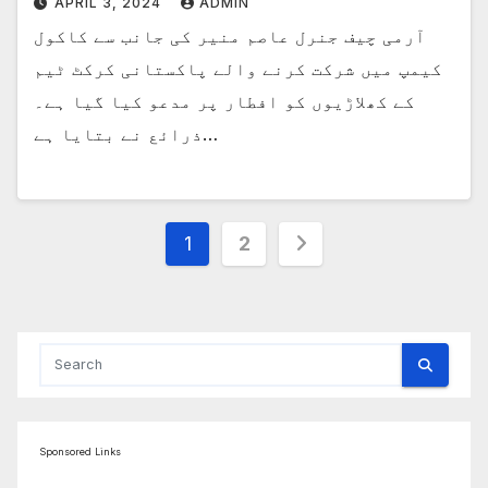
APRIL 3, 2024
ADMIN
آرمی چیف جنرل عاصم منیر کی جانب سے کاکول
کیمپ میں شرکت کرنے والے پاکستانی کرکٹ ٹیم
کے کھلاڑیوں کو افطار پر مدعو کیا گیا ہے۔
ذرائع نے بتایا ہے…
Posts
1
2
pagination
Sponsored Links