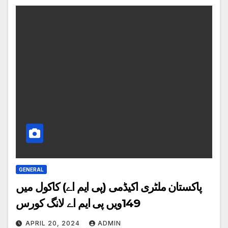
GENERAL
پاکستان ملٹری اکیڈمی (پی ایم اے) کاکول میں
149ویں پی ایم اے لانگ کورس
APRIL 20, 2024
ADMIN