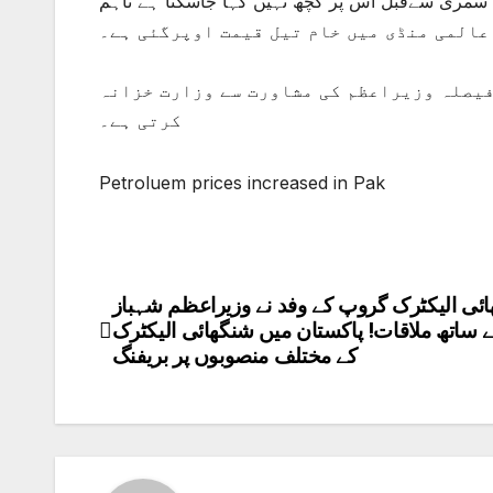
، سمری سےقبل اس پر کچھ نہیں کہا جاسکتا ہے تاہم
فیصلہ وزیراعظم کی مشاورت سے وزارت خزانہ
کرتی ہے۔
Petroluem prices increased in Pak
ئی الیکٹرک گروپ کے وفد نے وزیراعظم شہباز
Post
ساتھ ملاقات! پاکستان میں شنگھائی الیکٹرک
navigation
کے مختلف منصوبوں پر بریفنگ