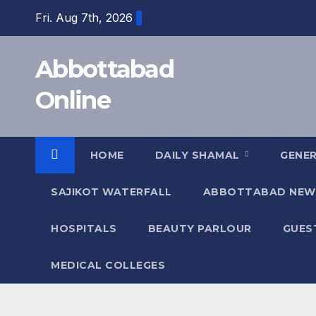
Skip
Fri. Aug 7th, 2026
to
content
Abbottabad
Online
HOME
DAILY SHAMAL
GENE
SAJIKOT WATERFALL
ABBOTTABAD NEW
HOSPITALS
BEAUTY PARLOUR
GUES
MEDICAL COLLEGES