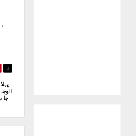
ذر
پہلا
وجہ 
جا س