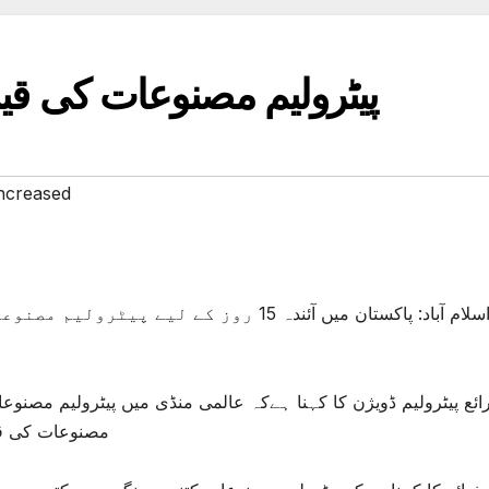
پیٹرولیم مصنوعات کی قیم
increased
اسلام آباد: پاکستان میں آئندہ 15 روز ک
ائع پیٹرولیم ڈویژن کا کہنا ہےکہ عالمی منڈی میں پیٹرولیم مصنوع
مصنوعات کی قی