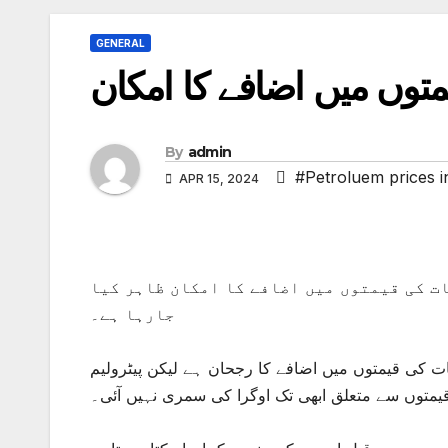
GENERAL
توں میں اضافے کا امکان
By
admin
#Petroluem prices 
APR 15, 2024
ے لیے پیٹرولیم مصنوعات کی قیمتوں میں اضافے کا امکان ظاہر کیا
جارہا ہے۔
ات کی قیمتوں میں اضافے کا رجحان ہے لیکن پیٹرولیم
متوں سے متعلق ابھی تک اوگرا کی سمری نہیں آئی۔