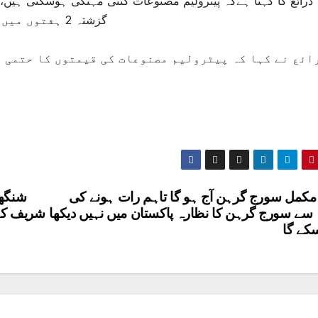
ذرائع کا کہنا ہےکہ پیٹرولیم مصنوعات کتنی مہنگی ہوسکتی ہیں
گزشتہ 2 ہفتوں میں عالمی منڈی میں خام تیل قیمت اوپرگئی ہے۔
ائع نے کہا کہ پیٹرولیم مصنوعات کی قیمتوں کا حتمی 
 مکمل سورج گرہن آج ہو گا تاہم رات ہونے کی
شنگھا
سے سورج گرہن کا نظارہ پاکستان میں نہیں دیکھا
شریف کے 
کے گا