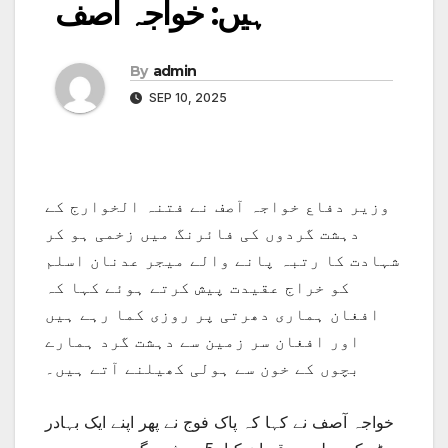
ہیں: خواجہ آصف
By
admin
SEP 10, 2025
وزیر دفاع خواجہ آصف نے فتنہ الخوارج کے
دہشت گردوں کی فائرنگ میں زخمی ہو کر
شہادت کا رتبہ پانے والے میجر عدنان اسلم
کو خراج عقیدت پیش کرتے ہوئے کہا کہ
افغان ہماری دھرتی پر روزی کما رہے ہیں
اور افغان سر زمین سے دہشت گرد ہمارے
بچوں کے خون سے ہولی کھیلنے آتے ہیں۔
خواجہ آصف نے کہا کہ پاک فوج نے پھر اپنے ایک بہادر