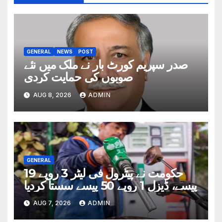
GENERAL
NEWS
POST
صدر سپریم کورٹ بار نے ملک میں نئے
صوبوں کی حمایت کردی
AUG 8, 2026
ADMIN
GENERAL
حکومت نے پیٹرول فی لیٹر 3 روپے 19
پیسے، ڈیزل 1 روپے 50 پیسے سستا کردیا
AUG 7, 2026
ADMIN