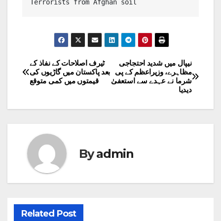
Terrorists from Afghan soil 
نیپال میں شدید احتجاجی
ٹیرف اصلاحات کے نفاذ کے
Post
مظاہرے، وزیراعظم کے پی
بعد پاکستان میں گاڑیوں کی
شرما نے عہدے سے استعفیٰ
قیمتوں میں کمی متوقع
navigation
دیدیا
By
admin
Related Post