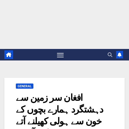
GENERAL
افغان سر زمین سے
دہشتگرد ہمارے بچوں کے
خون سے ہولی کھیلنے آتے