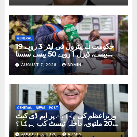
GENERAL
حکومت نے پیٹرول فی لیٹر 3 روپے 19
پیسے، ڈیزل 1 روپے 50 پیسے سستا
کردیا
AUGUST 7, 2026
ADMIN
GENERAL
NEWS
POST
وزیراعظم کی ہدایت پر ایم ڈی کیٹ
2026 ملتوی، داخلہ ٹیسٹ کب ہوگا؟
تاریخ سامنے آگئی
AUGUST 6, 2026
ADMIN