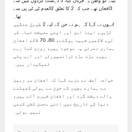
بیٹے کو وطن پہ قربان کیا، 5 دہشت گردوں میں سے
3افغان تھے جب کہ 2 کا تعلق کالعدم ٹی ٹی پی سے
تھا۔
انہوں نے کہا کہ ہم نے جن کے لیے 2 طویل جنگیں
لڑیں، اپنا امن اور اپنی معیشت تباہ کر
لی، لاکھوں شہید ہوگئے، 60، 70 لاکھ افغان
ہماری دھرتی پہ موجود ہیں، روزی کما رہے
ہیں، بڑے بڑے ٹرانسپورٹر اور ارب پتی
ٹھیکیدار ہیں۔
خواجہ آصف نے مزید کہا کہ افغان سر زمین
سے ہمارے بچوں کے خون سے ہولی کھیلنے
والے دہشت گرد اور افغان شہری آتے ہیں،
دنیا کی تاریخ ميں اتنی محسن کشی کبھی
نہیں ہوئی۔