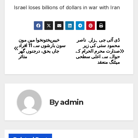
Israel loses billions of dollars in war with Iran
ڈی آئی جی ہزارہ ناصر
خیبرپختونخوا میں مون
Post
محمود ستی کی زیر
سون بارشوں سے 11 افراد
صدارت محرم الحرام کے
جاں بحق، درجنوں گھر
navigation
حوالے سے اعلی سطحی
متاثر
میٹنگ منعقد
By
admin