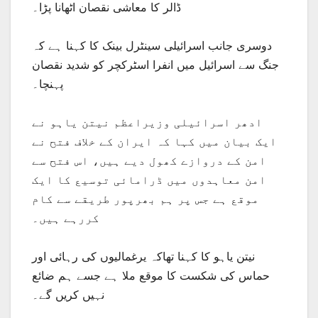
ڈالر کا معاشی نقصان اٹھانا پڑا۔
دوسری جانب اسرائیلی سینٹرل بینک کا کہنا ہے کہ
جنگ سے اسرائیل میں انفرا اسٹرکچر کو شدید نقصان
پہنچا۔
ادھر اسرائیلی وزیراعظم نیتن یاہو نے
ایک بیان میں کہا کہ ایران کے خلاف فتح نے
امن کے دروازے کھول دیے ہیں، اس فتح سے
امن معاہدوں میں ڈرامائی توسیع کا ایک
موقع ہے جس پر ہم بھرپور طریقے سے کام
کررہے ہیں۔
نیتن یاہو کا کہنا تھاکہ یرغمالیوں کی رہائی اور
حماس کی شکست کا موقع ملا ہے جسے ہم ضائع
نہیں کریں گے۔