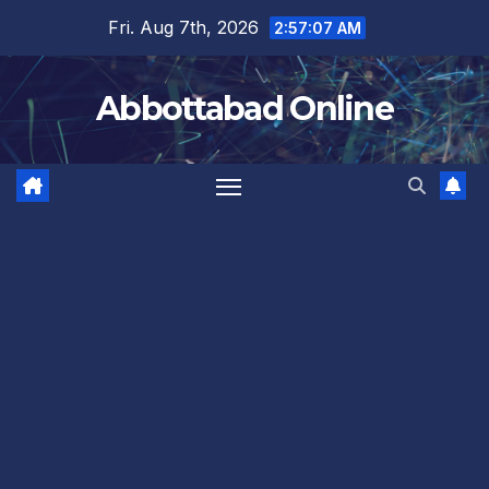
Skip
Fri. Aug 7th, 2026
2:57:08 AM
to
content
Abbottabad Online