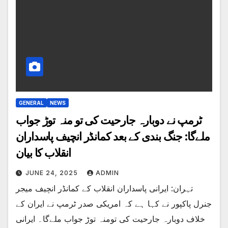
GENERAL
NEWS
ٹرمپ نے دوبارہ جارحیت کی تو منہ توڑ جواب
ملےگا: جنگ بندی کے بعد کمانڈر انچیف پاسداران
انقلاب کا بیان
JUNE 24, 2025
ADMIN
تہران: ایرانی پاسداران انقلاب کے کمانڈر انچیف میجر
جنرل پاکپور نے کہا ہے کہ امریکی صدر ٹرمپ نے ایران کے
خلاف دوبارہ جارحیت کی تومنہ توڑ جواب ملےگا۔ ایرانی