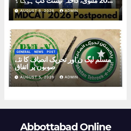
2026 ملتوی، داخلہ ٹیسٹ کب ہوگا؟
تاریخ سامنے آگئی
AUGUST 6, 2026
ADMIN
GENERAL
NEWS
POST
مسلم لیگ ن اور تحریک انصاف کا نئے
صوبوں پر اتفاق
AUGUST 5, 2026
ADMIN
Abbottabad Online