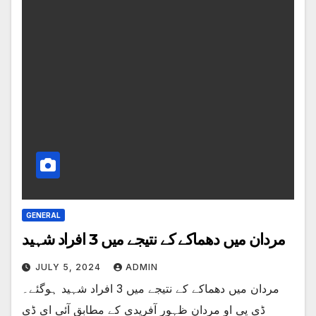
GENERAL
مردان میں دھماکے کے نتیجے میں 3 افراد شہید
JULY 5, 2024
ADMIN
مردان میں دھماکے کے نتیجے میں 3 افراد شہید ہوگئے۔
ڈی پی او مردان ظہور آفریدی کے مطابق آئی ای ڈی