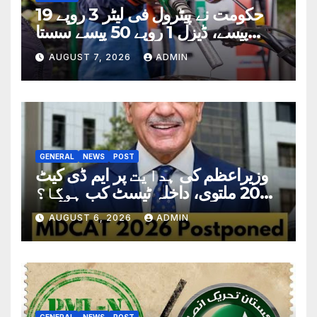
حکومت نے پیٹرول فی لیٹر 3 روپے 19
پیسے، ڈیزل 1 روپے 50 پیسے سستا
کردیا
AUGUST 7, 2026
ADMIN
GENERAL
NEWS
POST
وزیراعظم کی ہدایت پر ایم ڈی کیٹ
2026 ملتوی، داخلہ ٹیسٹ کب ہوگا؟
تاریخ سامنے آگئی
AUGUST 6, 2026
ADMIN
GENERAL
NEWS
POST