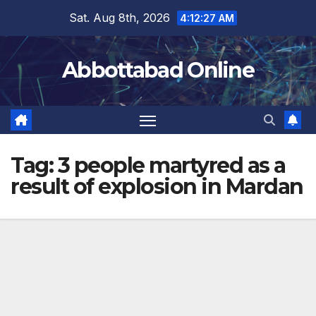
Skip
Sat. Aug 8th, 2026
4:12:28 AM
to
content
Abbottabad Online
Tag:
3 people martyred as a
result of explosion in Mardan