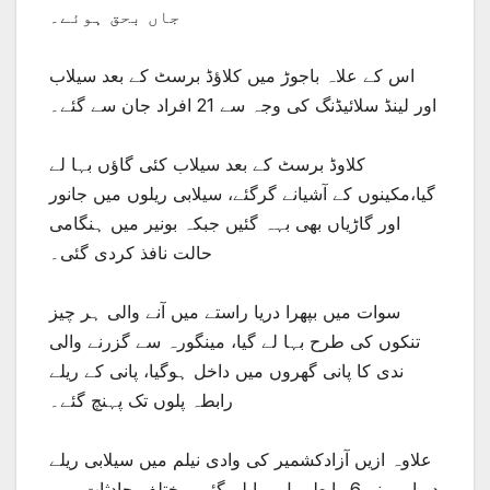
جاں بحق ہوئے۔
اس کے علاہ باجوڑ میں کلاؤڈ برسٹ کے بعد سیلاب
اور لینڈ سلائیڈنگ کی وجہ سے 21 افراد جان سے گئے۔
کلاوڈ برسٹ کے بعد سیلاب کئی گاؤں بہا لے
گیا،مکینوں کے آشیانے گرگئے، سیلابی ریلوں میں جانور
اور گاڑیاں بھی بہہ گئیں جبکہ بونیر میں ہنگامی
حالت نافذ کردی گئی۔
سوات میں بپھرا دریا راستے میں آنے والی ہر چیز
تنکوں کی طرح بہا لے گیا، مینگورہ سے گزرنے والی
ندی کا پانی گھروں میں داخل ہوگیا، پانی کے ریلے
رابطہ پلوں تک پہنچ گئے۔
علاوہ ازیں آزادکشمیر کی وادی نیلم میں سیلابی ریلے
دریا پر بنے 6 رابطہ پل بہا لے گئے، مختلف حادثات میں