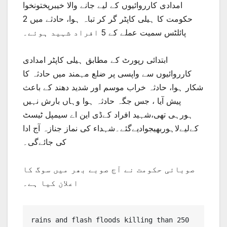
امدادی کارروائیوں کے لیے جانے والا خیبرپختونخوا
حکومت کا ہیلی کاپٹر گر کر تباہ ہوا، حادثے میں 2
پائلٹس سمیت عملے کے 5 افراد شہید ہوئے۔
ابتدائی رپورٹ کے مطابق ہیلی کاپٹر امدادی
کارروائیوں سے واپسی پر ضلع مہمند میں حادثہ کا
شکار ہوا، حادثہ خراب موسم اور شدید دھند کے باعث
پیش آیا ، جس جگہ حادثہ ہوا وہاں بارش نہیں
ہورہی تھی،شہید افراد کےڈی این اے سیمپل ٹیسٹ
کےلیےلاہوربھیجوادیےگئے۔شہداء کی نماز جنازہ آج ادا
کی جائےگی۔
صوبائی حکومت نے آج صوبے بھر میں سوگ کا
اعلان کیا ہے۔
rains and flash floods killing than 250 