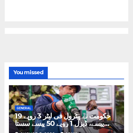
You missed
GENERAL
حکومت نے پیٹرول فی لیٹر 3 روپے 19
پیسے، ڈیزل 1 روپے 50 پیسے سستا
کردیا