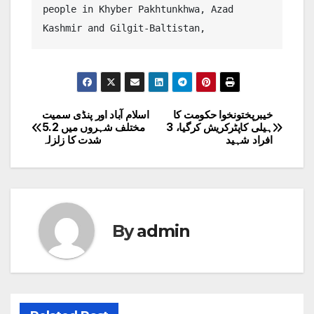
people in Khyber Pakhtunkhwa, Azad 
Kashmir and Gilgit-Baltistan, 
خیبرپختونخوا حکومت کا
اسلام آباد اور پنڈی سمیت
Post
ہیلی کاپٹرکریش کرگیا، 3
مختلف شہروں میں 5.2
افراد شہید
شدت کا زلزلہ
navigation
By
admin