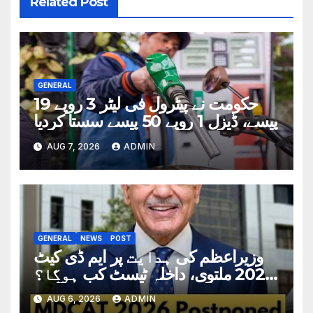
Related Post
GENERAL
حکومت نے پیٹرول فی لیٹر 3 روپے 19
پیسے، ڈیزل 1 روپے 50 پیسے سستا کردیا
AUG 7, 2026
ADMIN
GENERAL
NEWS
POST
وزیراعظم کی ہدایت پر ایم ڈی کیٹ
2026 ملتوی، داخلہ ٹیسٹ کب ہوگا؟
تاریخ سامنے آگئی
AUG 6, 2026
ADMIN