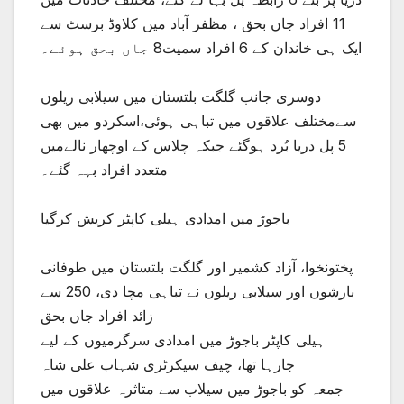
11 افراد جاں بحق ، مظفر آباد میں کلاوڈ برسٹ سے
ایک ہی خاندان کے 6 افراد سمیت8 جاں بحق ہوئے۔
دوسری جانب گلگت بلتستان میں سیلابی ریلوں
سےمختلف علاقوں میں تباہی ہوئی،اسکردو میں بھی
5 پل دریا بُرد ہوگئے جبکہ چلاس کے اوچھار نالےمیں
متعدد افراد بہہ گئے۔
باجوڑ میں امدادی ہیلی کاپٹر کریش کرگیا
پختونخوا، آزاد کشمیر اور گلگت بلتستان میں طوفانی
بارشوں اور سیلابی ریلوں نے تباہی مچا دی، 250 سے
زائد افراد جاں بحق
ہیلی کاپٹر باجوڑ میں امدادی سرگرمیوں کے لیے
جارہا تھا، چیف سیکرٹری شہاب علی شاہ
جمعہ کو باجوڑ میں سیلاب سے متاثرہ علاقوں میں