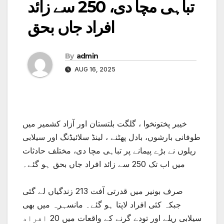
تباہی مچا دی، 250 سے زائد
افراد جاں بحق
By
admin
AUG 16, 2025
خیبر پختونخوا ، گلگت بلتستان اور آزاد کشمیر میں
طوفانی بارشوں، بادل پھٹنے ، لینڈ سلائیڈنگ اور سیلابی
ریلوں نے بڑے پیمانے پر تباہی مچا دی، مختلف حادثات
میں اب تک 250 سے زائد افراد جاں بحق ہو گئے۔
صرف بونیر میں قدرتی آفت 213 زندگیاں لے گئی
جبکہ کئی افراد لاپتا ہو گئے۔ مانسہرہ میں بھی
سیلابی ریلے اور تودے گرنے کے واقعات میں 20 افراد