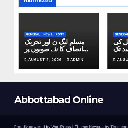
You missed
GENERAL
NEWS
POST
GENERA
یل کی
مسلم لیگ ن اور تحریک
یں7 فیصد تک
انصاف کا نئے صوبوں پر
کمی
اتفاق
AUGUST 5, 2026
ADMIN
AUGU
Abbottabad Online
Proudly powered by WordPress
|
Theme:
Newsup
by
Themean