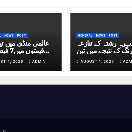
L
NEWS
POST
GENERAL
NEWS
POST
ہرہ رشتہ کے تنازعہ
عالمی منڈی میں ت
رنگ کے نتیجے میں تین
قیمتوں م
سگے بھائی قتل
ST 4, 2026
ADMIN
AUGUST 1, 2026
ADM
sar
.