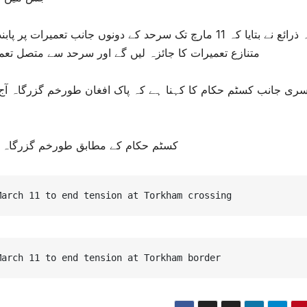
متنازع تعمیرات کا جائزہ لیں گے اور سرحد سے متصل تعمی
کسٹم حکام کے مطابق طورخم گزرگاہ سے یومیہ 10ہزارافراد کی آ
March 11 to end tension at Torkham crossing
March 11 to end tension at Torkham border