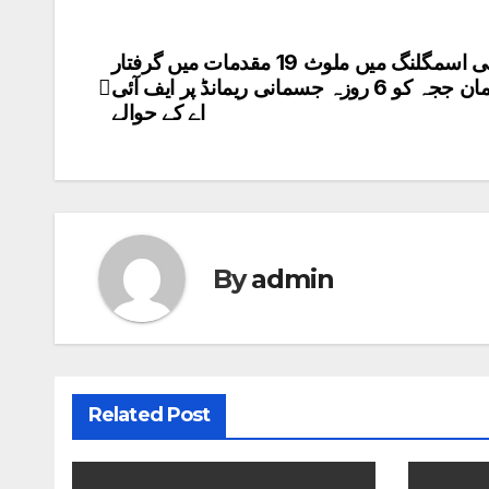
انسانی اسمگلنگ میں ملوث 19 مقدمات میں گرفتار
Post
ملزم عثمان ججہ کو 6 روزہ جسمانی ریمانڈ پر ایف آئی
navigation
اے کے حوالے
By
admin
Related Post