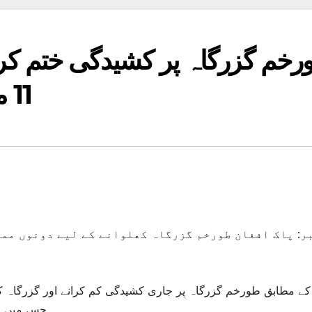
خم گزرگاہ پر کشیدگی ختم کرنے
11 مارچ تک سیز فائر پر اتفاق
ر: پاک افغان طورخم گزرگاہ کھلوانے کے لیے دونوں مما
 کے مطابق طورخم گزرگاہ پر جاری کشیدگی کم کرانے اور گزرگاہ کھ
جس میں 11 مارچ تک فائر بندی پر اتفاق کیا گیا ہے۔