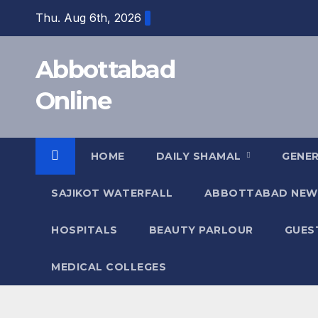
Skip
Thu. Aug 6th, 2026
to
content
Abbottabad
Online
HOME
DAILY SHAMAL
GENE
SAJIKOT WATERFALL
ABBOTTABAD NEW
HOSPITALS
BEAUTY PARLOUR
GUES
MEDICAL COLLEGES