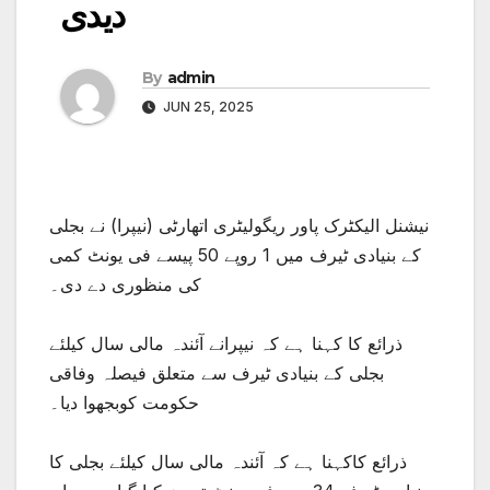
دیدی
By
admin
JUN 25, 2025
نیشنل الیکٹرک پاور ریگولیٹری اتھارٹی (نیپرا) نے بجلی
کے بنیادی ٹیرف میں 1 روپے 50 پیسے فی یونٹ کمی
کی منظوری دے دی۔
ذرائع کا کہنا ہے کہ نیپرانے آئندہ مالی سال کیلئے
بجلی کے بنیادی ٹیرف سے متعلق فیصلہ وفاقی
حکومت کوبجھوا دیا۔
ذرائع کاکہنا ہے کہ آئندہ مالی سال کیلئے بجلی کا