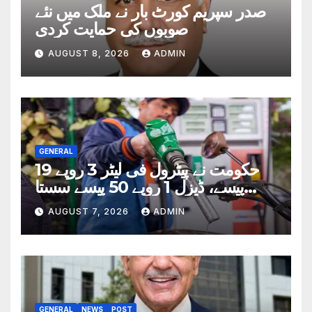
صدر سپریم کورٹ بار نے ملک میں نئے
صوبوں کی حمایت کردی
AUGUST 8, 2026
ADMIN
GENERAL
حکومت نے پیٹرول فی لیٹر 3 روپے 19
پیسے، ڈیزل 1 روپے 50 پیسے سستا
کردیا
AUGUST 7, 2026
ADMIN
GENERAL
NEWS
POST