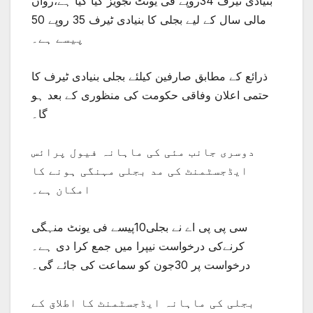
بنیادی ٹیرف 34روپے فی یونٹ تجویز کیا گیا ہے،رواں
مالی سال کے لیے بجلی کا بنیادی ٹیرف 35 روپے 50
پیسے ہے۔
ذرائع کے مطابق صارفین کیلئے بجلی بنیادی ٹیرف کا
حتمی اعلان وفاقی حکومت کی منظوری کے بعد ہو
گا۔
دوسری جانب مئی کی ماہانہ فیول پرائس
ایڈجسٹمنٹ کی مد بجلی مہنگی ہونے کا
امکان ہے۔
سی پی پی اے نے بجلی10پیسے فی یونٹ منہگی
کرنےکی درخواست نیپرا میں جمع کرا دی ہے۔
درخواست پر 30جون کو سماعت کی جائے گی۔
بجلی کی ماہانہ ایڈجسٹمنٹ کا اطلاق کے