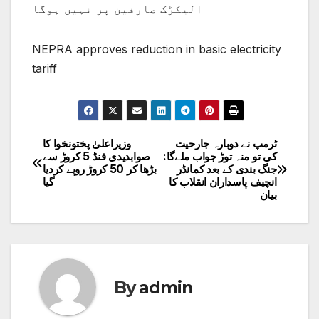
الیکڑک صارفین پر نہیں ہوگا
NEPRA approves reduction in basic electricity
tariff
ٹرمپ نے دوبارہ جارحیت
وزیراعلیٰ پختونخوا کا
Post
کی تو منہ توڑ جواب ملےگا:
صوابدیدی فنڈ 5 کروڑ سے
جنگ بندی کے بعد کمانڈر
بڑھا کر 50 کروڑ روپے کردیا
navigation
انچیف پاسداران انقلاب کا
گیا
بیان
By
admin