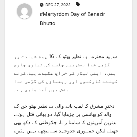
DEC 27, 2023
#Martyrdom Day of Benazir
Bhutto
شہید محترمہ بے نظیر بھٹو کے 16 یوم شہادت پر
گڑھی خدا بخش میں جلسے کی تیاری جاری
ہیں، اپنی لیڈر کو خراجِ عقیدت پیش کرنے
کیلئے کارکنوں اور رہنماؤں کی گڑھی خدا
بخش میں آمد جاری ہے۔
دخترِ مشرق کا لقب پانے والی بے نظیر بھٹو جن کے
والد کو پھانسی پر چڑھایا گیا، دو بھائی قتل ہوئے،
بدترین آمریتوں کا سامنا رہا، جلاوطنی کے دکھ بھی
جھیلے لیکن جمہوری جدوجہد سے پیچھے نہیں ہٹیں،