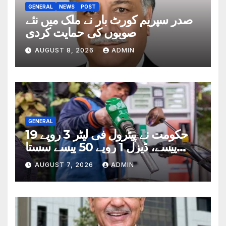
GENERAL
NEWS
POST
صدر سپریم کورٹ بار نے ملک میں نئے
صوبوں کی حمایت کردی
AUGUST 8, 2026
ADMIN
GENERAL
حکومت نے پیٹرول فی لیٹر 3 روپے 19
پیسے، ڈیزل 1 روپے 50 پیسے سستا
کردیا
AUGUST 7, 2026
ADMIN