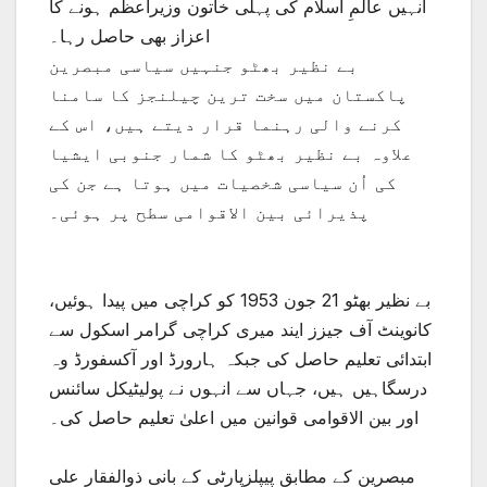
انہیں عالمِ اسلام کی پہلی خاتون وزیراعظم ہونے کا
اعزاز بھی حاصل رہا۔
بے نظیر بھٹو جنہیں سیاسی مبصرین
پاکستان میں سخت ترین چیلنجز کا سامنا
کرنے والی رہنما قرار دیتے ہیں، اس کے
علاوہ بے نظیر بھٹو کا شمار جنوبی ایشیا
کی اُن سیاسی شخصیات میں ہوتا ہے جن کی
پذیرائی بین الاقوامی سطح پر ہوئی۔
بے نظیر بھٹو 21 جون 1953 کو کراچی میں پیدا ہوئیں،
کانوینٹ آف جیزز ایند میری کراچی گرامر اسکول سے
ابتدائی تعلیم حاصل کی جبکہ ہارورڈ اور آکسفورڈ وہ
درسگاہیں ہیں، جہاں سے انہوں نے پولیٹیکل سائنس
اور بین الاقوامی قوانین میں اعلیٰ تعلیم حاصل کی۔
مبصرین کے مطابق پیپلزپارٹی کے بانی ذوالفقار علی