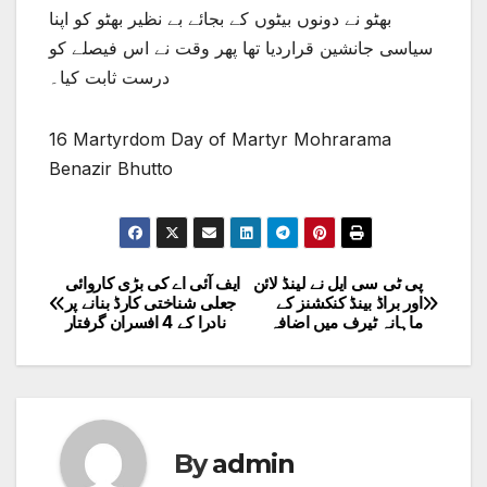
بھٹو نے دونوں بیٹوں کے بجائے بے نظیر بھٹو کو اپنا
سیاسی جانشین قراردیا تھا پھر وقت نے اس فیصلے کو
درست ثابت کیا۔
16 Martyrdom Day of Martyr Mohrarama
Benazir Bhutto
پی ٹی سی ایل نے لینڈ لائن
ایف آئی اے کی بڑی کاروائی
Post
اور براڈ بینڈ کنکشنز کے
جعلی شناختی کارڈ بنانے پر
ماہانہ ٹیرف میں اضافہ
نادرا کے 4 افسران گرفتار
navigation
By
admin