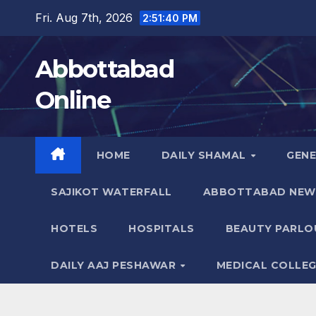
Skip
Fri. Aug 7th, 2026
2:51:41 PM
to
content
Abbottabad
Online
HOME
DAILY SHAMAL
GEN
SAJIKOT WATERFALL
ABBOTTABAD NEW
HOTELS
HOSPITALS
BEAUTY PARLO
DAILY AAJ PESHAWAR
MEDICAL COLLE