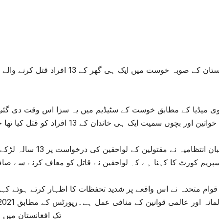
افغانستان کے صوبہ خوست میں ایک 
وی میڈیا کے مطابق خوست کے سٹیڈیم میں یہ سزا اس وقت دی گئی 
تین اور بچوں سمیت ایک ہی خاندان کے 13 افراد کو قتل کیا تھا جس کے باعث علاقے میں شدید غم و غصہ پایا جاتا تھا۔
طالبان انتظامیہ نے م
پریم کورٹ کا کہنا ہے کہ لواحقین نے قاتل کو معاف کرنے سے صاف 
قوام متحدہ نے اس واقعے پر شدید تحفظات کا اظہار کرتے ہوئے کہ
تک افغانستان میں 11 افراد کو سرعام سزائے موت دی جا چکی ہے۔