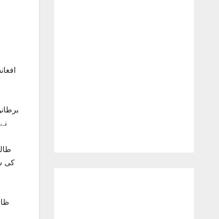
برطان
نے خوا
کی س