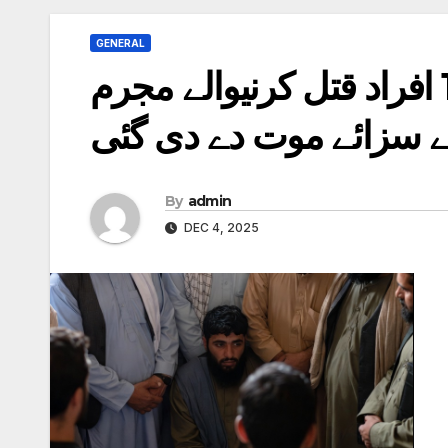
GENERAL
افغانستان میں ایک ہی گھر کے 13 افراد قتل کرنیوالے مجرم
ے سزائے موت دے دی گئی
By
admin
DEC 4, 2025