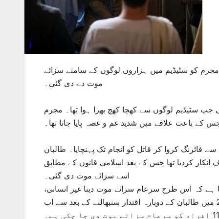
ہی گھر کے 13 افراد قتل کرنے والے مجرم کو سٹیڈیم میں ہزاروں لوگوں کے سامنے سزائے
موت دے دی گئی۔
جب سٹیڈیم لوگوں سے کھچا کھچ بھرا ہوا تھا۔ مجرم
قتولین کے لواحقین کی درخواست پر 13 سالہ لڑکے سے فائرنگ کروا کر قاتل کو انجام تک پہنچایا۔ طالبان
انکار کردیا تھا جس کے بعد اسلامی قانون کے مطابق
اسے سزائے موت دی گئی۔
ا ہے کہ اس طرح سرعام سزائے موت دینا غیر انسانی،
ظالمانہ اور عالمی قوانین کے منافی عمل ہے۔رپورٹس کے مطابق 2021 میں طالبان کے دوبارہ اقتدار سنبھالنے کے بعد سے اب