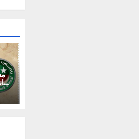
مس
ان