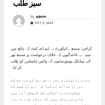
سیز طلب
By
admin
OCT 3, 2024
کراچی: سندھ ہائیکورٹ نے ایم ڈی کیٹ کے نتائج میں
مبینہ بے قاعدگیوں کے خلاف درخواست پر سندھ بھر
کی میڈیکل یونیورسٹیوں کے وائس چانسلرز کو طلب
کر لیا۔
سندھ ہائیکورٹ میں درخواست کی سماعت کے
دوران عدالت نے کہا کہ ایم ڈی کیٹ کے
میکینزم سے لوگوں کو کرپشن اور غیر
قانونی سرگرمیوں کا موقع مل رہا ہے۔