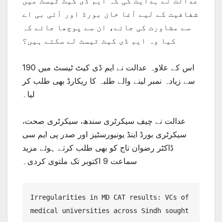
عدالت نے ہدایت کی کہ ایم ڈی کیٹ ٹیسٹ میں
شفافیت کے لیے آغا خان بورڈ اور آئی بی اے
سے مشاورت کی جائے، ان سے پوچھا جائے کہ
کیا وہ ایم ڈی کیٹ ٹیسٹ لے سکتے ہیں؟
اس کے علاوہ عدالت نے ایم ڈی کیٹ ٹیسٹ میں 190
سے زیادہ نمبر لینے والے طلبہ کا ریکارڈ بھی طلب کر
لیا۔
عدالت نے چیف سیکرٹری سندھ، سیکرٹری صحت،
سیکرٹری بورڈ اینڈ یونیورسٹیز اور صدر پی ایم سی
ڈاکٹر رضوان تاج کو بھی طلب کرتے ہوئے مزید
سماعت 9 اکتوبر تک ملتوی کردی۔
Irregularities in MD CAT results: VCs of 
medical universities across Sindh sought