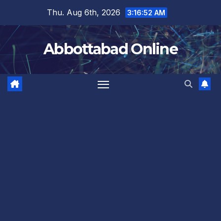
Skip
Thu. Aug 6th, 2026
3:16:53 AM
to
content
Abbottabad Online