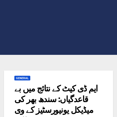
GENERAL
ایم ڈی کیٹ کے نتائج میں بے
قاعدگیاں: سندھ بھر کی
میڈیکل یونیورسٹیز کے وی