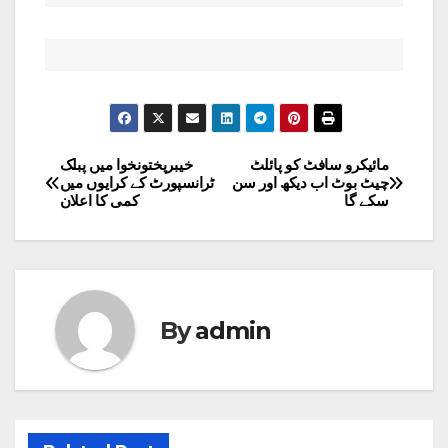
مائیکرو سافٹ کو پائلٹ
خیبرپختونخوا میں پبلک
Post
چیٹ بوٹ اب دیکھ اور سن
ٹرانسپورٹ کے کرایوں میں
سکے گا
کمی کا اعلان
navigation
By
admin