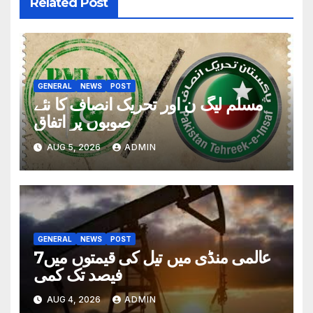
Related Post
GENERAL
NEWS
POST
مسلم لیگ ن اور تحریک انصاف کا نئے
صوبوں پر اتفاق
AUG 5, 2026
ADMIN
GENERAL
NEWS
POST
عالمی منڈی میں تیل کی قیمتوں میں7
فیصد تک کمی
AUG 4, 2026
ADMIN