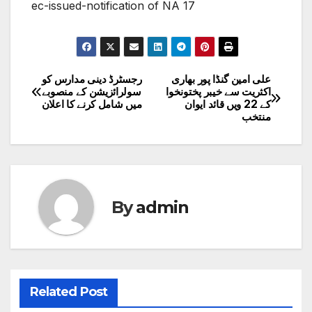
ec-issued-notification of NA 17
علی امین گنڈا پور بھاری
رجسٹرڈ دینی مدارس کو
Post
اکثریت سے خیبر پختونخوا
سولرائزیشن کے منصوبے
کے 22 ویں قائد ایوان
میں شامل کرنے کا اعلان
navigation
منتخب
By
admin
Related Post