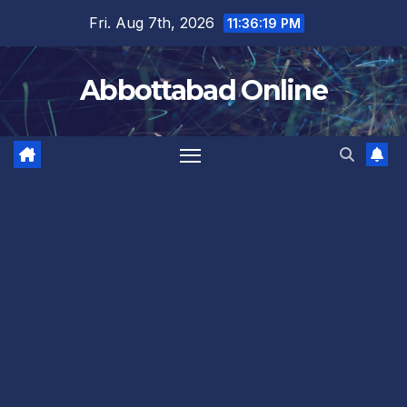
Skip
Fri. Aug 7th, 2026
11:36:19 PM
to
content
Abbottabad Online