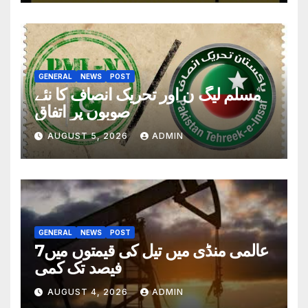
GENERAL
NEWS
POST
مسلم لیگ ن اور تحریک انصاف کا نئے
صوبوں پر اتفاق
AUGUST 5, 2026
ADMIN
GENERAL
NEWS
POST
عالمی منڈی میں تیل کی قیمتوں میں7
فیصد تک کمی
AUGUST 4, 2026
ADMIN