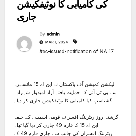
کی کامیابی کا نوٹیفکیشن
جاری
By
admin
MAR 1, 2024
#ec-issued-notification of NA 17
لیکشن کمیشن آف پاکستان نے این اے 15 مانسہرہ
سے پی ٹی آئی کے حمایت یافتہ آزاد امیدوار شہزادہ
گشتاسپ کیا کامیابی کا نوٹیفکیشن جاری کر دیا۔
گزشتہ روز ریٹرننگ افسر نے قومی اسمبلی کے حلقہ
این اے 15 کا فارم 49 جاری کر دیا گیا تھا۔
ریٹرننگ افسران کی جانب سے جاری فارم 49 کے