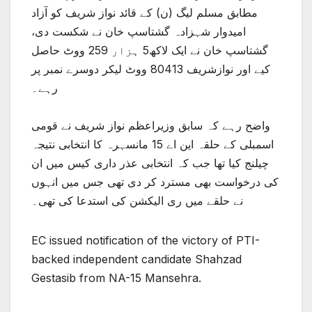
مطابق مسلم لیگ (ن) کے قائد نواز شریف کو آزاد
امیدوار شہزادہ گشتاسپ خان نے شکست دی،
گشتاسپ خان نے ایک لاکھ5 ہزار 259 ووٹ حاصل
کیے اور نوازشریف 80413 ووٹ لیکر دوسرے نمبر پر
رہے۔
واضح رہے کہ سابق وزیراعظم نواز شریف نے قومی
اسمبلی کے حلقہ این اے 15 مانسہرہ کا انتخابی نتیجہ
چیلنج کیا تھا جب کہ انتخابی عذر داری کیس میں ان
کی درخواست بھی مسترد کر دی تھی جس میں انہوں
نے حلقے میں ری الیکشن کی استدعا کی تھی۔
EC issued notification of the victory of PTI-
backed independent candidate Shahzad
Gestasib from NA-15 Mansehra.