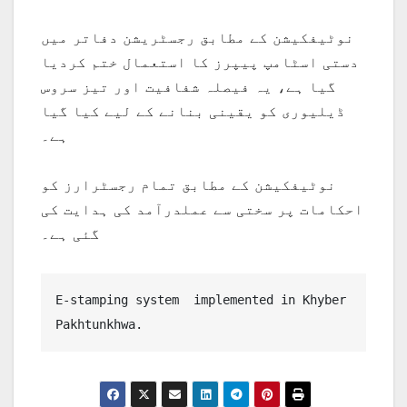
نوٹیفکیشن کے مطابق رجسٹریشن دفاتر میں
دستی اسٹامپ پیپرز کا استعمال ختم کردیا
گیا ہے، یہ فیصلہ شفافیت اور تیز سروس
ڈیلیوری کو یقینی بنانے کے لیے کیا گیا
ہے۔
نوٹیفکیشن کے مطابق تمام رجسٹرارز کو
احکامات پر سختی سے عملدرآمد کی ہدایت کی
گئی ہے۔
E-stamping system  implemented in Khyber 
Pakhtunkhwa.