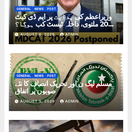
GENERAL
NEWS
POST
وزیراعظم کی ہدایت پر ایم ڈی کیٹ
2026 ملتوی، داخلہ ٹیسٹ کب ہوگا؟
تاریخ سامنے آگئی
AUGUST 6, 2026
ADMIN
GENERAL
NEWS
POST
مسلم لیگ ن اور تحریک انصاف کا نئے
صوبوں پر اتفاق
AUGUST 5, 2026
ADMIN