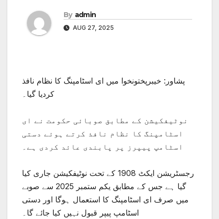
By
admin
AUG 27, 2025
پشاور: خیبرپختونخوا میں ای اسٹامپنگ کا نظام نافذ
کردیا گیا۔
نوٹیفکیشن کے مطابق صوبائی حکومت نے ای
اسٹامپنگ کا نظام نافذ کرتے ہوئے دستی
اسٹامپ پیپرز پر پابندی عائد کردی ہے۔
رجسٹریشن ایکٹ 1908 کے تحت نوٹیفکیشن جاری کیا
گیا ہے جس کے مطابق یکم ستمبر 2025 سے صوبے
میں صرف ای اسٹامپنگ کا استعمال ہوگا اور دستی
اسٹامپ پیپر قبول نہیں کیا جائے گا۔