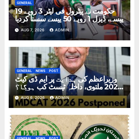
GENERAL
حکومت نے پیٹرول فی لیٹر 3 روپے 19
پیسے، ڈیزل 1 روپے 50 پیسے سستا کردیا
AUG 7, 2026
ADMIN
GENERAL
NEWS
POST
وزیراعظم کی ہدایت پر ایم ڈی کیٹ
2026 ملتوی، داخلہ ٹیسٹ کب ہوگا؟
تاریخ سامنے آگئی
AUG 6, 2026
ADMIN
GENERAL
NEWS
POST