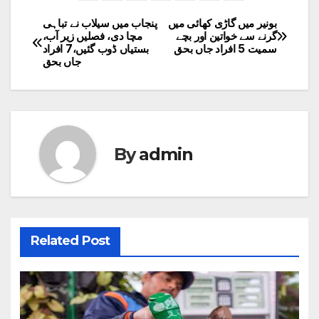
بونیر میں گاڑی کھائی میں
پنجاب میں سیلاب نے تباہی
Post
گرنے سے خواتین اور بچے
مچا دی، فصلیں زیر آب،
سمیت 5 افراد جاں بحق
بستیاں ڈوب گئیں،7 افراد
navigation
جاں بحق
By
admin
Related Post