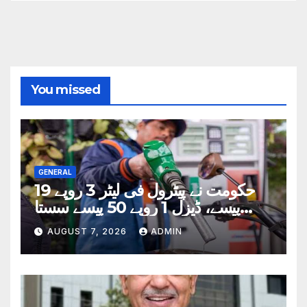
You missed
GENERAL
حکومت نے پیٹرول فی لیٹر 3 روپے 19
پیسے، ڈیزل 1 روپے 50 پیسے سستا
کردیا
AUGUST 7, 2026
ADMIN