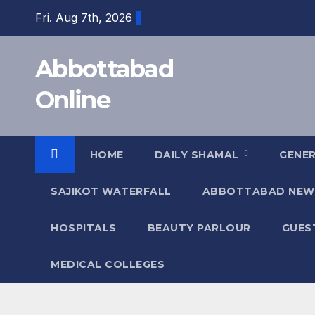
Skip
Fri. Aug 7th, 2026
to
content
Abbottabad
Online
HOME
DAILY SHAMAL
GENE
SAJIKOT WATERFALL
ABBOTTABAD NEW
HOSPITALS
BEAUTY PARLOUR
GUES
MEDICAL COLLEGES