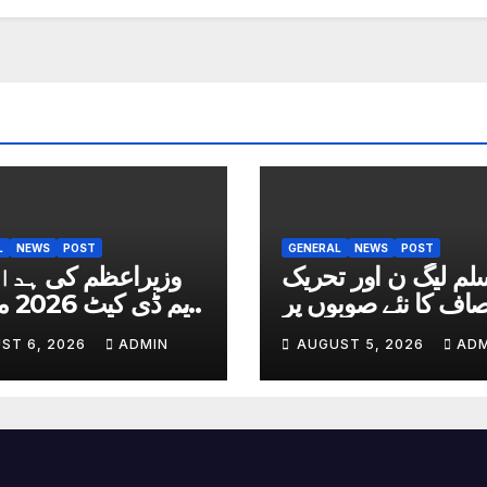
L
NEWS
POST
GENERAL
NEWS
POST
لم لیگ ن اور تحریک
وزیراعظم کی ہدای
صاف کا نئے صوبوں پر
ایم ڈ
اتفاق
داخلہ ٹیسٹ کب ہ
ST 6, 2026
ADMIN
AUGUST 5, 2026
ADM
تاریخ سامنے 