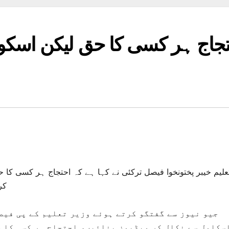
جاج ہر کسی کا حق لیکن اسکول 
علیم خیبر پختونخوا فیصل ترکئی نے کہا ہے کہ احتجاج ہر کسی کا ح
کر
جیو نیوز سے گفتگو کرتے ہوئے وزیر تعلیم کے پی فیص
سکلول سے نکال کر ویڈیوز بنائیں، احتجاج ہر کسی کا ح