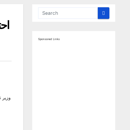
احت
Sponsored Links
وزیر ت
ا