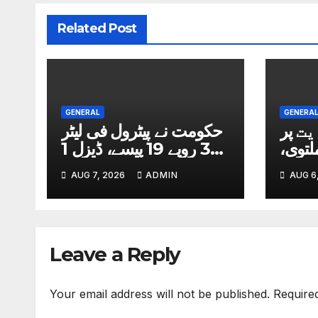
Related Post
GENERAL
GENERA
ت پر
حکومت نے پیٹرول فی لیٹر
ڈی کیٹ 2026 ملتوی،
3 روپے 19 پیسے، ڈیزل 1
وگا؟
روپے 50 پیسے سستا کردیا
AUG 7, 2026
ADMIN
AUG 6
 آگئی
Leave a Reply
Your email address will not be published.
Require