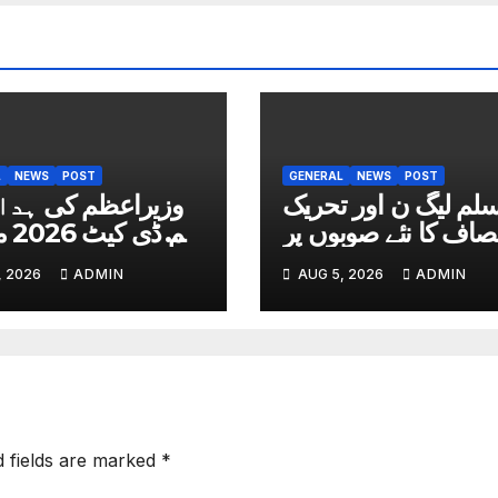
L
NEWS
POST
GENERAL
NEWS
POST
لم لیگ ن اور تحریک
وزیراعظم کی ہدای
صاف کا نئے صوبوں پر
ایم 
اتفاق
داخلہ ٹیسٹ کب ہ
, 2026
ADMIN
AUG 5, 2026
ADMIN
تاریخ سامنے
d fields are marked
*