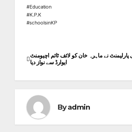
#Education
#K.P.K
#schoolsinKP
پارلیمنٹ نے ماہرہ خان کو لائف ٹائم اچیومنٹ
Post
ایوارڈ سے نواز دیا
navigation
By
admin