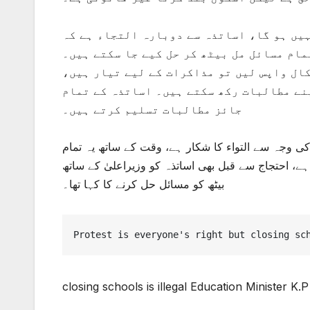
یں ہو گا، اساتذہ سے دوبارہ التجاء ہے کہ
ام مسائل مل بیٹھ کر حل کیے جا سکتے ہیں۔
ال واپس لیں تو مذاکرات کے لیے تیار ہیں،
نے مطالبات رکھ سکتے ہیں۔ اساتذہ کے تمام
جائز مطالبات تسلیم کرتے ہیں۔
ی وجہ سے التواء کا شکار ہے، وقت کے ساتھ یہ تمام
ے، احتجاج سے قبل بھی اساتذہ کو وزیراعلیٰ کے ساتھ
بیٹھ کو مسائل حل کرنے کا کہا تھا۔
Protest is everyone's right but closing sc
closing schools is illegal Education Minister K.P