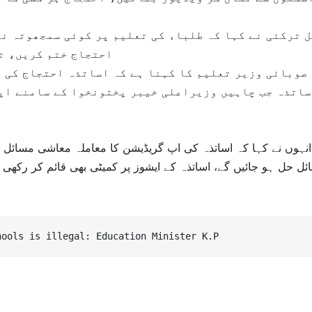
 ترکئی نے کہا کہ طلباء کی تعلیم پر کوئی سمجھوتہ نہ
احتجاج ختم کریں، تم
صوبائی وزیر تعلیم کا کہنا ہے کہ اساتذہ احتجاج کی ک
ساتذہ جب چاہیں وزیراعلی خیبر پختونخوا کے سامنے اپ
انہوں نے کہا کہ اساتذہ کی اپ گریڈیشن کا معاملہ معاشی مسائل ک
ل حل ہو جائیں گے، اساتذہ کے ایشوز پر کمیٹی بھی قائم کر رکھی ہ
hools is illegal: Education Minister K.P