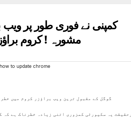
کمپنی نے فوری طور پر ویب ب
مشورہ ! کروم براؤ
how to update chrome
گوگل کے مقبول ترین ویب براؤزر کروم میں خطر
حقیقت یہ سکیورٹی کمزوری اتنی زیادہ خطرناک ہے کہ کم