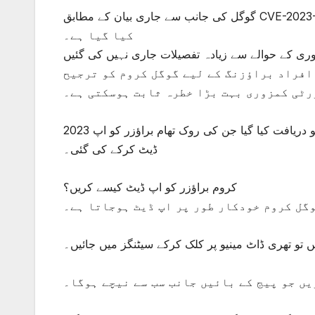
گوگل کی جانب سے جاری بیان کے مطابق CVE-2023-7024 نامی سکیورٹی کمزوری کو کروم براؤزر میں دریافت
کیا گیا ہے۔
 کے حوالے سے زیادہ تفصیلات جاری نہیں کی گئیں
نیا بھر میں انٹرنیٹ استعمال کرنے والے 50 سے 60 فیصد افراد براؤزنگ کے لیے گوگل کروم کو ترجیح
رٹی کمزوری بہت بڑا خطرہ ثابت ہوسکتی ہے۔
2023 کے دوران گوگل کی جانب سے اس طرح کی 7 بڑی سکیورٹی کمزوریوں کو دریافت کیا گیا جن کی روک تھام براؤزر کو اپ
ڈیٹ کرکے کی گئی۔
کروم براؤزر کو اپ ڈیٹ کیسے کریں؟
وگل کروم خودکار طور پر اپ ڈیٹ ہوجاتا ہے۔
ں تو تھری ڈاٹ مینیو پر کلک کرکے سیٹنگز میں جائیں۔
یں جو پیج کے بائیں جانب سب سے نیچے ہوگا۔