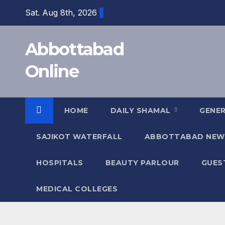
Skip
Sat. Aug 8th, 2026
to
content
Abbottabad
Online
HOME
DAILY SHAMAL
GENE
SAJIKOT WATERFALL
ABBOTTABAD NEW
HOSPITALS
BEAUTY PARLOUR
GUES
MEDICAL COLLEGES