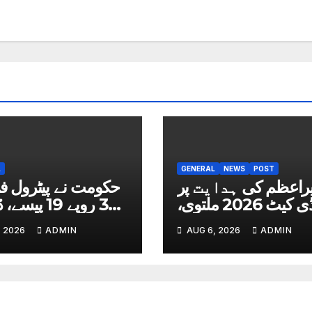
L
GENERAL
NEWS
POST
راعظم کی ہدایت پر
حکومت نے پیٹرول فی
ایم ڈی کیٹ 2026 ملتوی،
خلہ ٹیسٹ کب ہوگا؟
روپے 50 پیسے سستا کردیا
, 2026
ADMIN
AUG 6, 2026
ADMIN
تاریخ سامنے آگئی