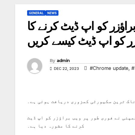
GENERAL
NEWS
راؤزر کو اپ ڈیٹ کرنے کا
زر کو اپ ڈیٹ کیسے کریں
By
admin
#Chrome update
,
#
DEC 22, 2023
ناک ترین سکیورٹی کمزوری دریافت ہوئی ہے۔
پنی نے فوری طور پر ویب براؤزر کو اپ ڈیٹ
کرنے کا مشورہ دیا ہے۔