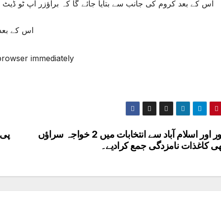
اس کے بعد کروم کی جانب سے بتایا جائے گا کہ براؤزر اپ ٹو ڈیٹ 
اس کے بعد 
rowser immediately
پشاور اور اسلام آباد سے انتخابات میں 2 خواجہ سراؤں
پی 
ھی کاغذات نامزدگی جمع کرادیے۔