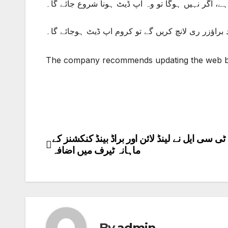
ہے، اگر نہیں ہوگا تو وہ اپ ڈیٹ ہونا شروع جائے گا۔
براؤزر ری لانچ کریں گے تو کروم اپ ڈیٹ ہوجائے گا۔
The company recommends updating the web b
ٹی سی ایل نے لینڈ لائن اور براڈ بینڈ کنکشنز کے
Post
ماہانہ ٹیرف میں اضافہ
navigation
By
admin