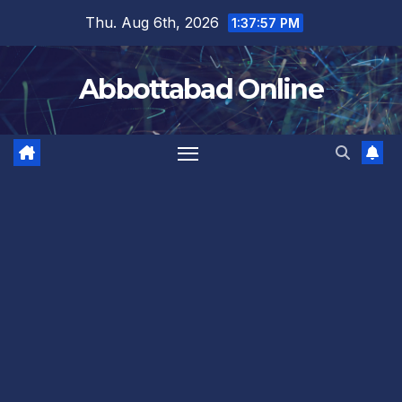
Skip
Thu. Aug 6th, 2026
1:37:57 PM
to
content
Abbottabad Online