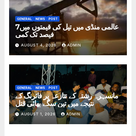
GENERAL
NEWS
POST
عالمی منڈی میں تیل کی قیمتوں میں7
فیصد تک کمی
AUGUST 4, 2026
ADMIN
GENERAL
NEWS
POST
مانسہرہ رشتہ کے تنازعہ پر فائرنگ کے
نتیجے میں تین سگے بھائی قتل
AUGUST 1, 2026
ADMIN