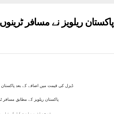
پاکستان ریلویز نے مسافر ٹرینوں
ڈیزل کی قیمت میں اضافے کے بعد پاکستان ری
پاکستان ریلویز کے مطابق مسافر ٹرینوں کے کرایوں 
ترجمان ریلوے کا کہناہے 