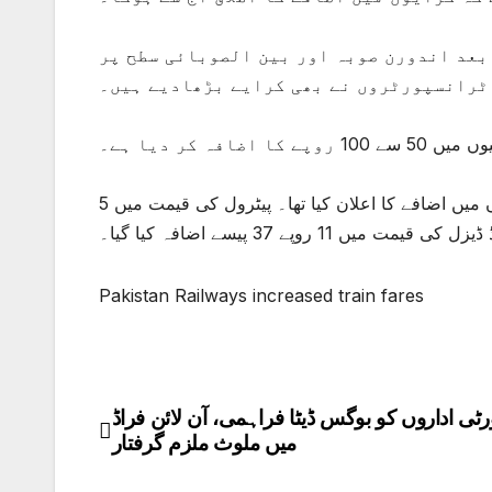
بعد اندورن صوبہ اور بین الصوبائی سطح پر
ٹرانسپورٹروں نے بھی کرایے بڑھادیے ہیں۔
ضافہ کر دیا ہے۔
واضح رہے کہ گزشتہ دنوں حکومت نے پیٹرولیم مصنوعات کی قیمتوں میں اضافے کا اعلان کیا تھا۔ پیٹرول کی قیمت میں 5
Pakistan Railways increased train fares
ٹی اداروں کو بوگس ڈیٹا فراہمی، آن لائن فراڈ
Post
میں ملوث ملزم گرفتار
navigation