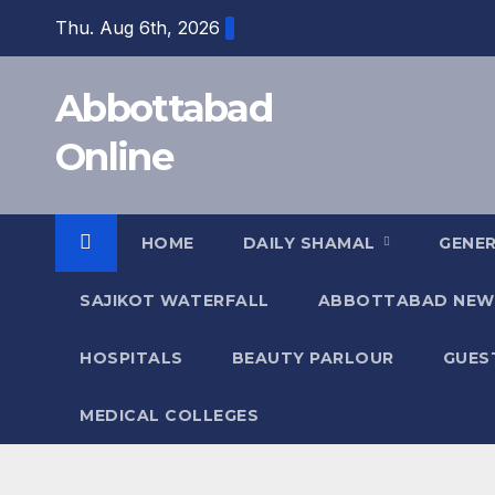
Skip
Thu. Aug 6th, 2026
to
content
Abbottabad
Online
HOME
DAILY SHAMAL
GENE
SAJIKOT WATERFALL
ABBOTTABAD NEW
HOSPITALS
BEAUTY PARLOUR
GUES
MEDICAL COLLEGES