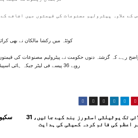
 کے علاوہ پیٹرولیم مصنوعات کی قیمتوں میں اضافے کے 
کوئٹہ میں رکشا مالکان نے بھی کرائیوں میں 50 سے 100 روپے کا ا
روپے 36 پیسے فی لیٹر جبکہ ہائی اسپیڈ ڈیزل کی قیمت میں 11 روپے 37 پیسے اضافہ کیا گیا۔
31 جولائی تک یوٹیلٹی اسٹورز بند کیے جائیں،
سکیور
ر اعظم کی قائم کردہ کمیٹی کی ہدایت