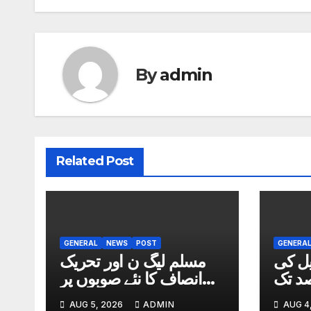
By
admin
Related Post
GENERAL
NEWS
POST
GENERA
یل کی
مسلم لیگ ن اور تحریک
میں7 فیصد تک
انصاف کا نئے صوبوں پر
کمی
اتفاق
AUG 5, 2026
ADMIN
AUG 4