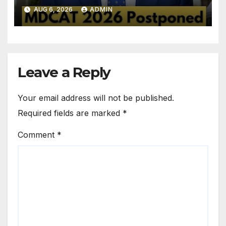
تاریخ سامنے آگئی
AUG 6, 2026
ADMIN
Leave a Reply
Your email address will not be published.
Required fields are marked
*
Comment
*