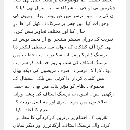
چیئرمین بی او جی نے شرکاء سے یہ سوال بھی کیا کہ
ان کی رائے میں نرسز میں غیر پیشہ ورانہ رویوں کی
وجوہات کیا ہیں جس پر شرکاء نے کھل کر اظہارِ
خیال کیا اور مختلف تجاویز پیش کیں۔
تقریب کے دوران سینیئر مینیجر ایچ ار محمد یونس نے
بھی کوڈ آف کنڈکٹ کے حوالے سے تفصیلی لیکچر دیا.
نرسنگ ڈائریکٹر مہتاب سکندر نے اپنے خطاب میں
نرسنگ اسٹاف کی شب و روز خدمات کو سراہتے
ہوئے کہا کہ نرسز نہ صرف مریضوں کی دیکھ بھال
میں کلیدی کردار ادا کرتی ہیں بلکہ ہسپتال کے
مجموعی نظام کو مؤثر بنانے میں بھی اہم حصہ
رکھتی ہیں۔ انہوں نے نرسنگ اسٹاف کی پیشہ ورانہ
صلاحیتوں میں مزید بہتری اور مسلسل تربیت کے
عزم کا اعادہ کیا۔
تقریب کے اختتام پر بہترین کارکردگی کا مظاہرہ
کرنے والے نرسنگ اسٹاف، آرگنائزرز اور دیگر نمایاں