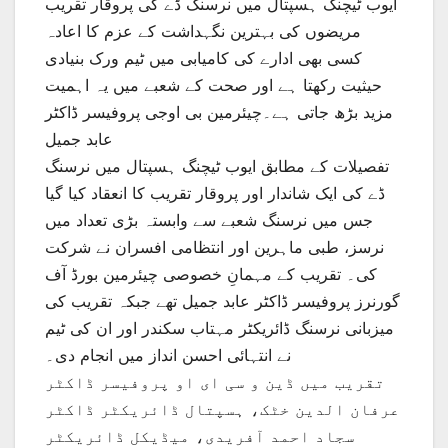
ایوب ٹیچنگ ہسپتال میں نرسنگ ڈے کی پروقار تقریب
مریضوں کی بہترین نگہداشت کے عزم کا اعادہ
کسی بھی ادارے کی کامیابی میں ٹیم ورک بنیادی
حیثیت رکھتا ہے اور صحت کے شعبے میں یہ اہمیت
مزید بڑھ جاتی ہے۔چیئرمین بی اوجی پروفیسر ڈاکٹر
عابد جمیل
تفصیلات کے مطابق ایوب ٹیچنگ ہسپتال میں نرسنگ
ڈے کی ایک شاندار اور پروقار تقریب کا انعقاد کیا گیا
جس میں نرسنگ شعبے سے وابستہ بڑی تعداد میں
نرسز، طبی ماہرین اور انتظامی افسران نے شرکت
کی۔ تقریب کے مہمانِ خصوصی چیئرمین بورڈ آف
گورنرز پروفیسر ڈاکٹر عابد جمیل تھے جبکہ تقریب کی
میزبانی نرسنگ ڈائریکٹر مہتاب سکندر اور ان کی ٹیم
نے انتہائی احسن انداز میں انجام دی۔
تقریب میں ڈین و سی ای او پروفیسر ڈاکٹر
عرفان الدین خٹک، ہسپتال ڈائریکٹر ڈاکٹر
سجاد احمد آفریدی، میڈیکل ڈائریکٹر