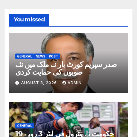
You missed
GENERAL
NEWS
POST
صدر سپریم کورٹ بار نے ملک میں نئے
صوبوں کی حمایت کردی
AUGUST 8, 2026
ADMIN
GENERAL
حکومت نے پیٹرول فی لیٹر 3 روپے 19