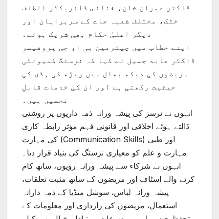
ڈاکٹر عمران خان، فنانس ڈائریکٹر الطاف
خٹک، مختلف شعبہ جات کے سربراہان اور
دیگر اعلیٰ حکام بھی شریک ہوئے۔
اپنے خطاب میں چیئرمین بی او جی پروفیسر
ڈاکٹر عابد جمیل نے کہا کہ نرسنگ کمیونٹی
مریضوں کی دیکھ بھال میں ریڑھ کی ہڈی کی
حیثیت رکھتی ہے اور ان کی خدمات قابلِ
تحسین ہیں۔
انہوں نے نرسز کی پیشہ ورانہ ذمہ داریوں پر روشنی
ڈالتے ہوئے اخلاقی اور قانونی فہم مؤثر رابطہ کاری
کی مہارت (Communication Skills) اور طبی
مہارت و علم کو معیاری نرسنگ کی بنیاد قرار دیا۔
انہوں نے شرکاء سے پیشہ ورانہ رویوں، ساتھ کام
کرنے والے اسٹاف اور مریضوں کے ساتھ مثبت تعلقات،
پیشہ ورانہ لباس، سوشل میڈیا کے ذمہ دارانہ
استعمال، مریضوں کی رازداری اور معلومات کے
تحفظ جیسے اہم موضوعات پر تبادلہ خیال بھی کیا۔