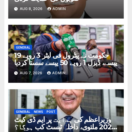
AUG 8, 2026
ADMIN
GENERAL
حکومت نے پیٹرول فی لیٹر 3 روپے 19
پیسے، ڈیزل 1 روپے 50 پیسے سستا کردیا
AUG 7, 2026
ADMIN
GENERAL
NEWS
POST
وزیراعظم کی ہدایت پر ایم ڈی کیٹ
2026 ملتوی، داخلہ ٹیسٹ کب ہوگا؟