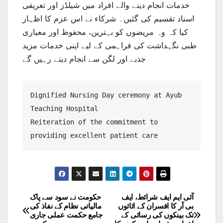
خدمات انجام دینے والے افراد میں شیلڈز اور تعریفی
اسناد تقسیم کی گئیں۔ شرکاء نے اس عزم کا اظہار
کیا کہ وہ مریضوں کو بہترین، محفوظ اور معیاری
طبی نگہداشت کی فراہمی کے لیے اپنی خدمات مزید
جذبے اور لگن سے انجام دیتے رہیں گے
Dignified Nursing Day ceremony at Ayub 
Teaching Hospital

Reiteration of the commitment to 
providing excellent patient care
آئی ایم ایف شرائط، ایف
حکومت نے سود سے پاک
Post
بی آر کا افسران کے اثاثوں
مالیاتی نظام کے نفاذ کی
تک بینکوں کی رسائی کے
جامع حکمت عملی جاری
navigation