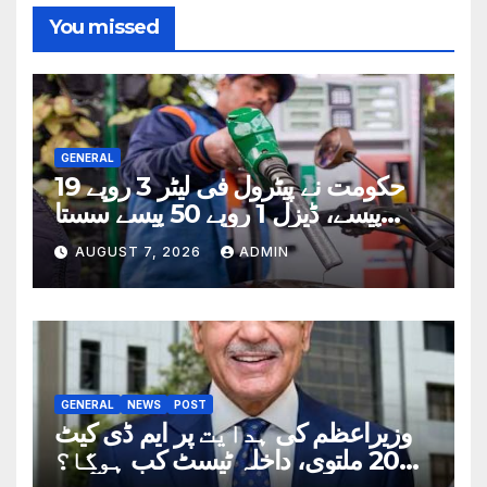
You missed
GENERAL
حکومت نے پیٹرول فی لیٹر 3 روپے 19
پیسے، ڈیزل 1 روپے 50 پیسے سستا
کردیا
AUGUST 7, 2026
ADMIN
GENERAL
NEWS
POST
وزیراعظم کی ہدایت پر ایم ڈی کیٹ
2026 ملتوی، داخلہ ٹیسٹ کب ہوگا؟