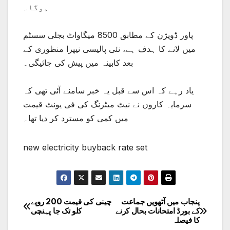
ہوگا۔
پاور ڈویژن کے مطابق 8500 میگاواٹ بجلی سسٹم
میں لانے کا ہدف ہے، نئی پالیسی نیپرا منظوری کے
بعد کابینہ میں پیش کی جائیگی۔
یاد رہے کہ اس سے قبل یہ خبر سامنے آئی تھی کہ
سرمایہ کاروں نے نیٹ میٹرنگ کی فی یونٹ قیمت
میں کمی کو مسترد کر دیا تھا۔
new electricity buyback rate set
پنجاب میں آٹھویں جماعت
چینی کی قیمت 200 روپے
Post
کے بورڈ امتحانات بحال کرنے
کلو تک جا پہنچی
کا فیصلہ
navigation