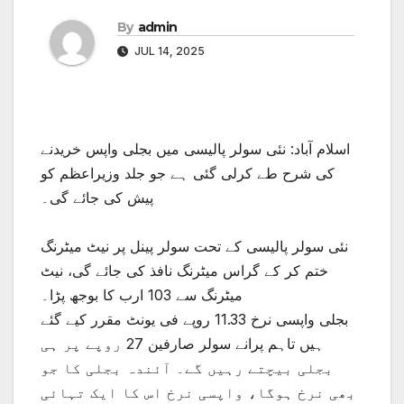
By
admin
JUL 14, 2025
اسلام آباد: نئی سولر پالیسی میں بجلی واپس خریدنے
کی شرح طے کرلی گئی ہے جو جلد وزیراعظم کو
پیش کی جائے گی۔
نئی سولر پالیسی کے تحت سولر پینل پر نیٹ میٹرنگ
ختم کر کے گراس میٹرنگ نافذ کی جائے گی، نیٹ
میٹرنگ سے 103 ارب کا بوجھ پڑا۔
بجلی واپسی نرخ 11.33 روپے فی یونٹ مقرر کیے گئے
ہیں تاہم پرانے سولر صارفین 27 روپے پر ہی
بجلی بیچتے رہیں گے۔ آئندہ بجلی کا جو
بھی نرخ ہوگا، واپسی نرخ اس کا ایک تہائی