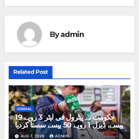
By
admin
Related Post
GENERAL
حکومت نے پیٹرول فی لیٹر 3 روپے 19
پیسے، ڈیزل 1 روپے 50 پیسے سستا کردیا
AUG 7, 2026
ADMIN