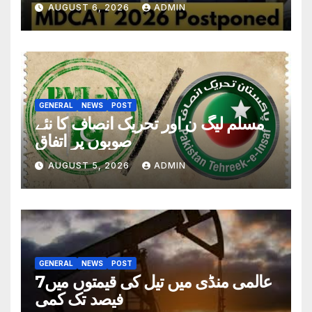
تاریخ سامنے آگئی
AUGUST 6, 2026
ADMIN
GENERAL
NEWS
POST
مسلم لیگ ن اور تحریک انصاف کا نئے
صوبوں پر اتفاق
AUGUST 5, 2026
ADMIN
GENERAL
NEWS
POST
عالمی منڈی میں تیل کی قیمتوں میں7
فیصد تک کمی