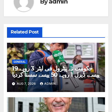
By
admin
Related Post
GENERAL
حکومت نے پیٹرول فی لیٹر 3 روپے 19
پیسے، ڈیزل 1 روپے 50 پیسے سستا کردیا
AUG 7, 2026
ADMIN