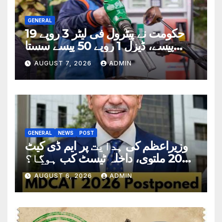
GENERAL
حکومت نے پیٹرول فی لیٹر 3 روپے 19
پیسے، ڈیزل 1 روپے 50 پیسے سستا
کردیا
AUGUST 7, 2026
ADMIN
GENERAL
NEWS
POST
وزیراعظم کی ہدایت پر ایم ڈی کیٹ
2026 ملتوی، داخلہ ٹیسٹ کب ہوگا؟
تاریخ سامنے آگئی
AUGUST 6, 2026
ADMIN