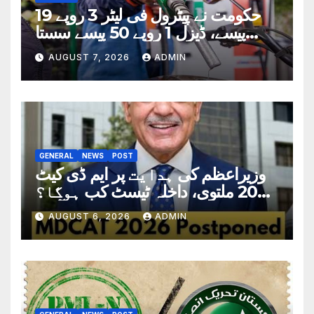
حکومت نے پیٹرول فی لیٹر 3 روپے 19
پیسے، ڈیزل 1 روپے 50 پیسے سستا
کردیا
AUGUST 7, 2026
ADMIN
GENERAL
NEWS
POST
وزیراعظم کی ہدایت پر ایم ڈی کیٹ
2026 ملتوی، داخلہ ٹیسٹ کب ہوگا؟
تاریخ سامنے آگئی
AUGUST 6, 2026
ADMIN