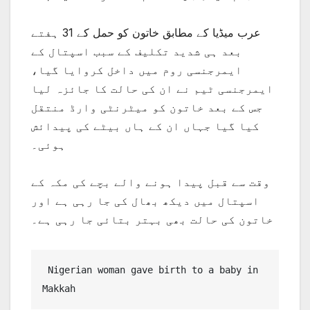
عرب میڈیا کے مطابق خاتون کو حمل کے 31 ہفتے
بعد ہی شدید تکلیف کے سبب اسپتال کے
ایمرجنسی روم میں داخل کروایا گیا،
ایمرجنسی ٹیم نے ان کی حالت کا جائزہ لیا
جس کے بعد خاتون کو میٹرنٹی وارڈ منتقل
کیا گیا جہاں ان کے ہاں بیٹے کی پیدائش
ہوئی۔
وقت سے قبل پیدا ہونے والے بچے کی مکہ کے
اسپتال میں دیکھ بھال کی جا رہی ہے اور
خاتون کی حالت بھی بہتر بتائی جا رہی ہے۔
 Nigerian woman gave birth to a baby in 
Makkah