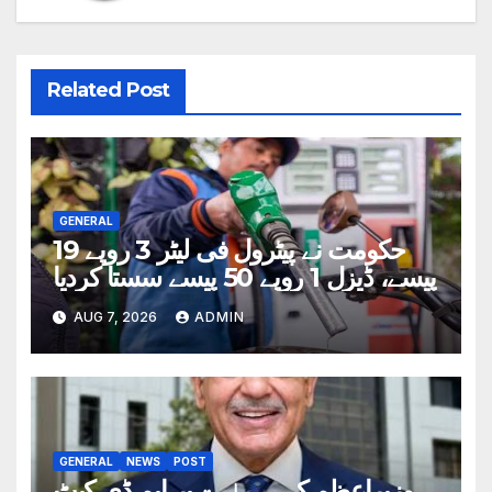
Related Post
GENERAL
حکومت نے پیٹرول فی لیٹر 3 روپے 19
پیسے، ڈیزل 1 روپے 50 پیسے سستا کردیا
AUG 7, 2026
ADMIN
GENERAL
NEWS
POST
وزیراعظم کی ہدایت پر ایم ڈی کیٹ