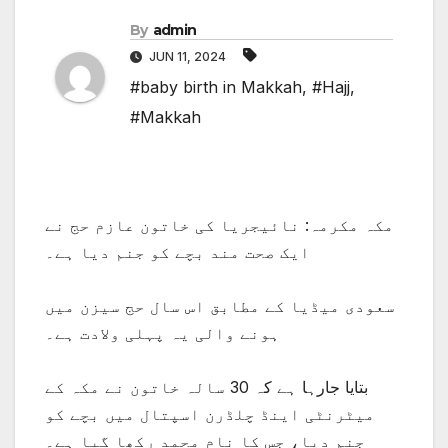
By
admin
JUN 11, 2024
#baby birth in Makkah
,
#Hajj
,
#Makkah
مکہ مکرمہ: نائیجریا کی خاتون عازم حج نے
ایک صحت مند بچے کو جنم دیا ہے۔
سعودی میڈیا کے مطابق اس سال حج سیزن میں
ہونے والی یہ پہلی ولادت ہے۔
بتایا جارہا ہے کہ 30 سالہ خاتون نے مکہ کے
میٹرنٹی اینڈ چلڈرن اسپتال میں بچے کو
جنم دیا، جس کا نام محمد رکھا گیا ہے۔