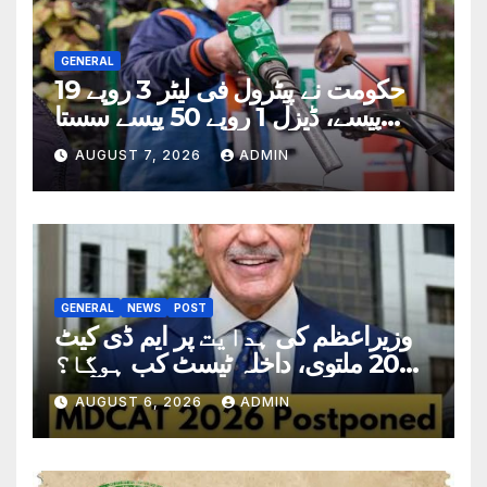
GENERAL
حکومت نے پیٹرول فی لیٹر 3 روپے 19
پیسے، ڈیزل 1 روپے 50 پیسے سستا
کردیا
AUGUST 7, 2026
ADMIN
GENERAL
NEWS
POST
وزیراعظم کی ہدایت پر ایم ڈی کیٹ
2026 ملتوی، داخلہ ٹیسٹ کب ہوگا؟
تاریخ سامنے آگئی
AUGUST 6, 2026
ADMIN