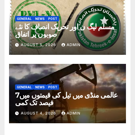
GENERAL
NEWS
POST
مسلم لیگ ن اور تحریک انصاف کا نئے
صوبوں پر اتفاق
AUGUST 5, 2026
ADMIN
GENERAL
NEWS
POST
عالمی منڈی میں تیل کی قیمتوں میں7
فیصد تک کمی
AUGUST 4, 2026
ADMIN