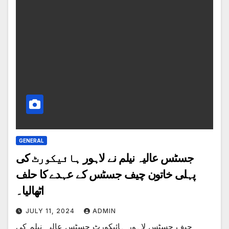
GENERAL
جسٹس عالیہ نیلم نے لاہور ہائیکورٹ کی
پہلی خاتون چیف جسٹس کے عہدے کا حلف
اٹھالیا۔
JULY 11, 2024
ADMIN
چیف جسٹس لاہور ہائیکورٹ جسٹس عالیہ نیلم کی