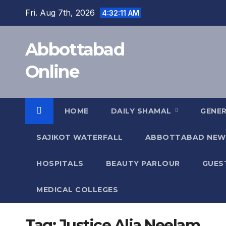
Skip
Fri. Aug 7th, 2026
4:32:11 AM
to
content
Abbottabad
Online
HOME
DAILY SHAMAL
GENE
SAJIKOT WATERFALL
ABBOTTABAD NEW
HOSPITALS
BEAUTY PARLOUR
GUES
MEDICAL COLLEGES
Tag:
Justice Alia Neelam