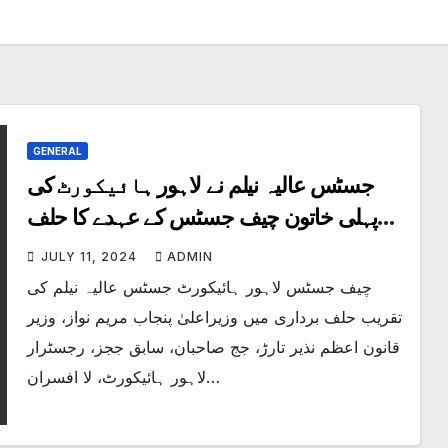
GENERAL
جسٹس عالیہ نیلم نے لاہور ہائیکورٹ کی
پہلی خاتون چیف جسٹس کے عہدے کا حلف
اٹھالیا۔
JULY 11, 2024
ADMIN
چیف جسٹس لاہور ہائیکورٹ جسٹس عالیہ نیلم کی
تقریب حلف برداری میں وزیراعلیٰ پنجاب مریم نواز، وزیر
قانون اعظم نذیر تارڑ، جج صاحبان، سابق ججز، رجسٹرار
لاہور ہائیکورٹ، لا افسران…