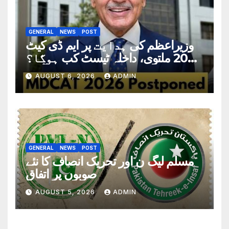
GENERAL
NEWS
POST
وزیراعظم کی ہدایت پر ایم ڈی کیٹ
2026 ملتوی، داخلہ ٹیسٹ کب ہوگا؟
تاریخ سامنے آگئی
AUGUST 6, 2026
ADMIN
GENERAL
NEWS
POST
مسلم لیگ ن اور تحریک انصاف کا نئے
صوبوں پر اتفاق
AUGUST 5, 2026
ADMIN