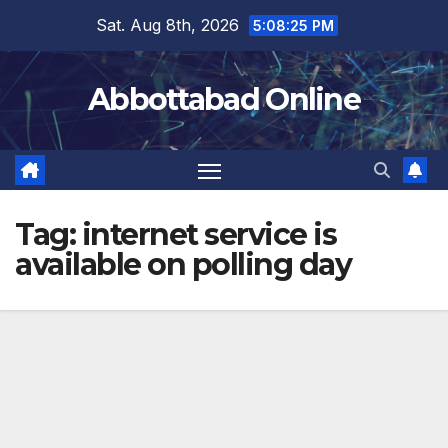
Skip
Sat. Aug 8th, 2026
5:08:26 PM
to
content
Abbottabad Online
Tag:
internet service is
available on polling day