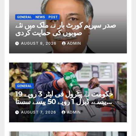
GENERAL
NEWS
POST
صدر سپریم کورٹ بار نے ملک میں نئے
صوبوں کی حمایت کردی
AUGUST 8, 2026
ADMIN
GENERAL
حکومت نے پیٹرول فی لیٹر 3 روپے 19
پیسے، ڈیزل 1 روپے 50 پیسے سستا
کردیا
AUGUST 7, 2026
ADMIN