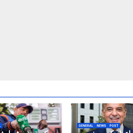
L
GENERAL
NEWS
POST