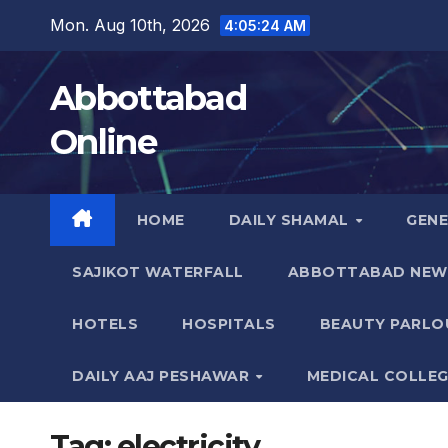
Skip
Mon. Aug 10th, 2026
4:05:24 AM
to
content
Abbottabad
Online
HOME
DAILY SHAMAL
GEN
SAJIKOT WATERFALL
ABBOTTABAD NEW
HOTELS
HOSPITALS
BEAUTY PARLO
DAILY AAJ PESHAWAR
MEDICAL COLLE
Tag:
electricity