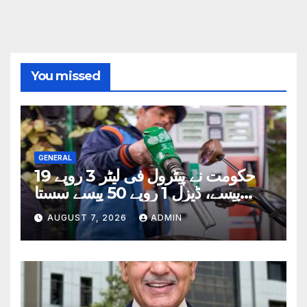
You missed
GENERAL
حکومت نے پیٹرول فی لیٹر 3 روپے 19
پیسے، ڈیزل 1 روپے 50 پیسے سستا
کردیا
AUGUST 7, 2026
ADMIN