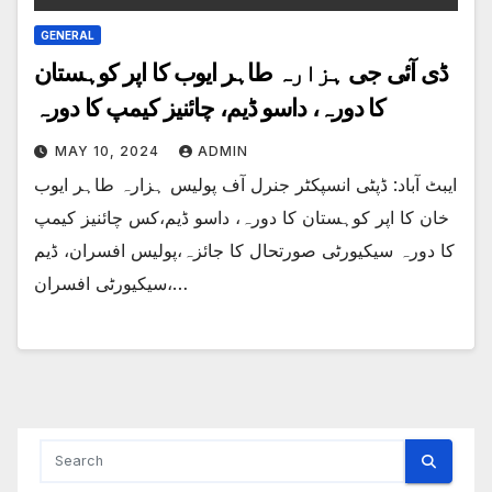
GENERAL
ڈی آئی جی ہزارہ طاہر ایوب کا اپر کوہستان
کا دورہ، داسو ڈیم، چائنیز کیمپ کا دورہ
MAY 10, 2024
ADMIN
ایبٹ آباد: ڈپٹی انسپکٹر جنرل آف پولیس ہزارہ طاہر ایوب
خان کا اپر کوہستان کا دورہ، داسو ڈیم،کس چائنیز کیمپ
کا دورہ سیکیورٹی صورتحال کا جائزہ،پولیس افسران، ڈیم
سیکیورٹی افسران،…