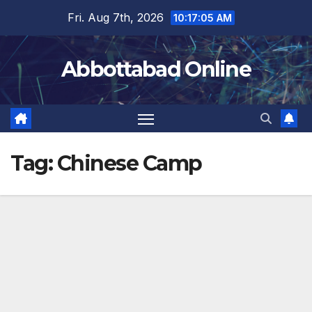
Skip
Fri. Aug 7th, 2026
10:17:06 AM
to
content
Abbottabad Online
Tag:
Chinese Camp