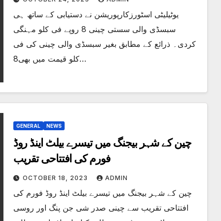
یوٹیلیٹی اسٹورزکارپوریشن نے دستیابی کے ساتھ ہی
سبسڈی والی سستی چینی 8 روپے فی کلو مہنگی
کردی۔ ذرائع کے مطابق بغیر سبسڈی والی چینی کی فی
کلو قیمت میں بھی8…
GENERAL
NEWS
چین کے شہر بیجنگ میں تیسرے بیلٹ اینڈ روڈ
فورم کی افتتاحی تقریب
OCTOBER 18, 2023
ADMIN
چین کے شہر بیجنگ میں تیسرے بیلٹ اینڈ روڈ فورم کی
افتتاحی تقریب سے چینی صدر شی جن پنگ اور روسی