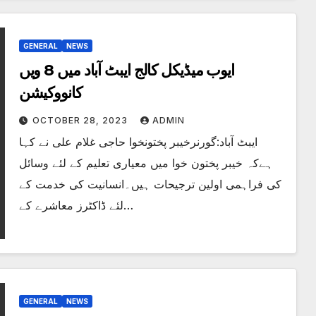
GENERAL
NEWS
ایوب میڈیکل کالج ایبٹ آباد میں 8 ویں
کانووکیشن
OCTOBER 28, 2023
ADMIN
ایبٹ آباد:گورنرخیبر پختونخوا حاجی غلام علی نے کہا
ہےکہ خیبر پختون خوا میں معیاری تعلیم کے لئے وسائل
کی فراہمی اولین ترجیحات ہیں۔انسانیت کی خدمت کے
لئے ڈاکٹرز معاشرے کے…
GENERAL
NEWS