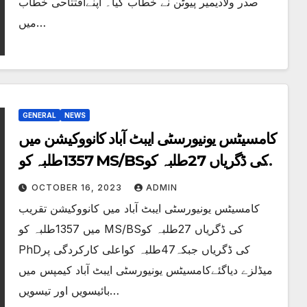
صدر ولادیمیر پیوٹن نے خطاب کیا۔ اپنےافتتاحی خطاب
میں…
GENERAL
NEWS
کامسیٹس یونیورسٹی ایبٹ آباد کانووکیشن میں
1357طلبہ کو MS/BSکی ڈگریاں 27طلبہ کو
PhDکی ڈگریاں جبکہ47طلبہ کواعلی
OCTOBER 16, 2023
ADMIN
کارکردگی پر میڈلزے دیاگئے
کامسیٹس یونیورسٹی ایبٹ آباد میں کانووکیشن تقریب
میں 1357طلبہ کو MS/BSکی ڈگریاں 27طلبہ کو
PhDکی ڈگریاں جبکہ47طلبہ کواعلی کارکردگی پر
میڈلزے دیاگئےکامسیٹس یونیورسٹی ایبٹ آباد کیمپس میں
بائیسویں اور تیسویں…