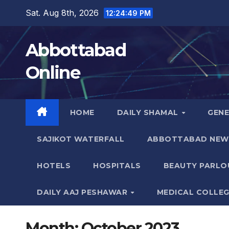
Skip
Sat. Aug 8th, 2026
12:24:50 PM
to
content
Abbottabad
Online
HOME
DAILY SHAMAL
GEN
SAJIKOT WATERFALL
ABBOTTABAD NEW
HOTELS
HOSPITALS
BEAUTY PARLO
DAILY AAJ PESHAWAR
MEDICAL COLLE
Month:
October 2023