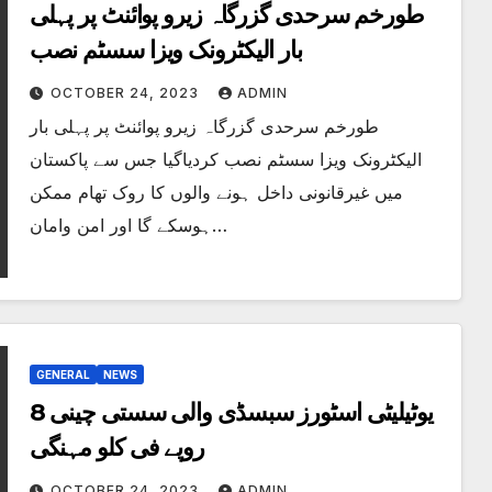
طورخم سرحدی گزرگاہ زیرو پوائنٹ پر پہلی
بار الیکٹرونک ویزا سسٹم نصب
OCTOBER 24, 2023
ADMIN
طورخم سرحدی گزرگاہ زیرو پوائنٹ پر پہلی بار
الیکٹرونک ویزا سسٹم نصب کردیاگیا جس سے پاکستان
میں غیرقانونی داخل ہونے والوں کا روک تھام ممکن
ہوسکے گا اور امن وامان…
GENERAL
NEWS
یوٹیلیٹی اسٹورز سبسڈی والی سستی چینی 8
روپے فی کلو مہنگی
OCTOBER 24, 2023
ADMIN