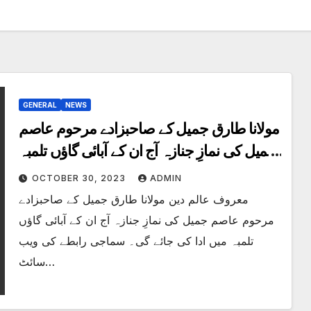
GENERAL
NEWS
مولانا طارق جمیل کے صاحبزادے مرحوم عاصم
جمیل کی نمازِ جنازہ آج ان کے آبائی گاؤں تلمبہ
میں ادا کی جائے گی
OCTOBER 30, 2023
ADMIN
معروف عالم دین مولانا طارق جمیل کے صاحبزادے
مرحوم عاصم جمیل کی نمازِ جنازہ آج ان کے آبائی گاؤں
تلمبہ میں ادا کی جائے گی۔ سماجی رابطے کی ویب
سائٹ…