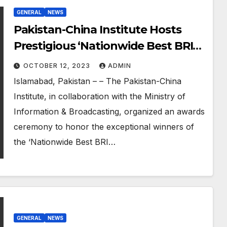
GENERAL
NEWS
Pakistan-China Institute Hosts
Prestigious ‘Nationwide Best BRI
Projects Photography
OCTOBER 12, 2023
ADMIN
Competition’ Awards Ceremony
Islamabad, Pakistan – – The Pakistan-China
Institute, in collaboration with the Ministry of
Information & Broadcasting, organized an awards
ceremony to honor the exceptional winners of
the ‘Nationwide Best BRI…
GENERAL
NEWS